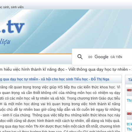
c sinh, sinh viên
m hiểu việc hình thành kĩ năng đọc - Viết thông qua dạy học tự nhiên -
ng qua dạy học tự nhiên - xã hội cho học sinh Tiểu học - Đỗ Thị Nga
Tà
 năng rất quan trọng trong việc giúp HS tiếp thu các kiến thức khoa học. Vì
 vụ quan trọng và cần thiết không chỉ của những môn học có nhiệm vụ dạy
đó có các môn học về tự nhiên và xã hội. Trong chương trình Giáo dục tiểu
Th
 là một môn học đóng vai trò quan trọng trong việc hình thành kĩ năng
uộc chủ đề tự nhiên bao giờ cũng hấp dẫn và lôi cuốn trẻ ngay từ những
 sinh lí của chúng. Thông qua việc tiếp thu những kiến thức khoa học này
 đọc-viết cũng sẽ được hình thành một cách tự nhiên, dễ dàng và hiệu quả.
trị
ông qua dạy học môn TN-XH được thực hiện một cách tốt nhất, chương trình
Th