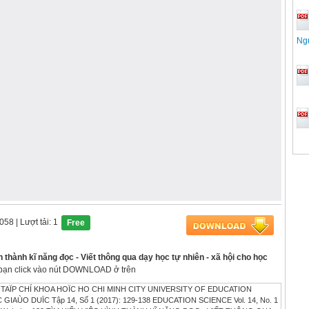
Ng
1058
| Lượt tải: 1
Free
h thành kĩ năng đọc - Viết thông qua dạy học tự nhiên - xã hội cho học
áy bạn click vào nút DOWNLOAD ở trên
TAÏP CHÍ KHOA HOÏC HO CHI MINH CITY UNIVERSITY OF EDUCATION
IAÙO DUÏC Tập 14, Số 1 (2017): 129-138 EDUCATION SCIENCE Vol. 14, No. 1