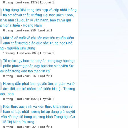
8 trang | Lượt xem: 1379 | Lượt tải: 1
Ứng dụng BIM trong tích hợp và cập nhật thông
tin cơ sở vật chất Trường Đại học Bách Khoa,
c vụ nhu cầu quản lý vận hành, bảo trì, và qui
ch phát triển - Hoàng Nam
6 trang | Lượt xem: 959 | Lượt tải: 1
Một số đề xuất về cải tiến các tiêu chuẩn kiểm
định chất lượng giáo dục bậc Trung học Phổ
ông - Nguyễn Kim Dung
13 trang | Lượt xem: 866 | Lượt tải: 1
Tổ chức dạy học theo dự án trong dạy học học
phần phương pháp dạy học cho sinh viên Sư
m toán trong đào tạo theo tín chỉ
8 trang | Lượt xem: 816 | Lượt tải: 1
Hướng dẫn phát âm nguyên âm, phụ âm và từ
đơn tiết cho trẻ chậm phát triển trí tuệ - Trương
anh Loan
8 trang | Lượt xem: 1653 | Lượt tải: 1
Kiến thức quy trình và kiến thức khái niệm về
hàm số bậc nhất hướng tới áp dụng giải quyết
 vấn đề thực tế trong chương trình Trung học Cơ
- Hồ Thị Minh Phương
9 trang | Lượt xem: 932 | Lượt tải: 1