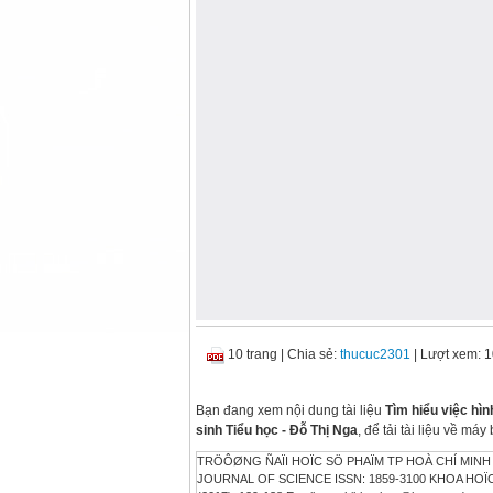
10 trang
|
Chia sẻ:
thucuc2301
| Lượt xem: 
Bạn đang xem nội dung tài liệu
Tìm hiểu việc hìn
sinh Tiểu học - Đỗ Thị Nga
, để tải tài liệu về m
TRÖÔØNG ÑAÏI HOÏC SÖ PHAÏM TP HOÀ CHÍ MINH 
JOURNAL OF SCIENCE ISSN: 1859-3100 KHOA HOÏC G