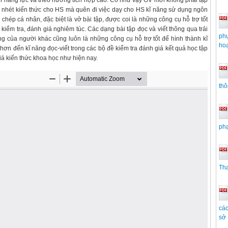
 năng lực và theo hướng tích hợp cao. Có như vậy GV mới không phải tập
hồi nhét kiến thức cho HS mà quên đi việc dạy cho HS kĩ năng sử dụng ngôn
 chép cá nhân, đặc biệt là vở bài tập, được coi là những công cụ hỗ trợ tốt
ểm tra, đánh giá nghiêm túc. Các dạng bài tập đọc và viết thông qua trải
phụ
ng của người khác cũng luôn là những công cụ hỗ trợ tốt để hình thành kĩ
hoạ
ơn đến kĩ năng đọc-viết trong các bộ đề kiểm tra đánh giá kết quả học tập
iá kiến thức khoa học như hiện nay.
th
phạ
Th
các
sở 