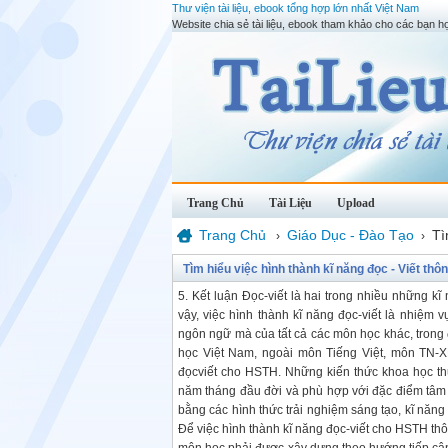
Thư viện tài liệu, ebook tổng hợp lớn nhất Việt Nam
Website chia sẻ tài liệu, ebook tham khảo cho các bạn họ
Trang Chủ
Tài Liệu
Upload
Trang Chủ
Giáo Dục - Đào Tạo
Tì
›
›
Tìm hiểu việc hình thành kĩ năng đọc - Viết thô
5. Kết luận Đọc-viết là hai trong nhiều những kĩ
vậy, việc hình thành kĩ năng đọc-viết là nhiệm
ngôn ngữ mà của tất cả các môn học khác, trong 
học Việt Nam, ngoài môn Tiếng Việt, môn TN-XH
đọcviết cho HSTH. Những kiến thức khoa học th
năm tháng đầu đời và phù hợp với đặc điểm tâm -
bằng các hình thức trải nghiệm sáng tạo, kĩ năng
Để việc hình thành kĩ năng đọc-viết cho HSTH th