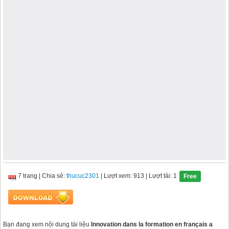
7 trang
|
Chia sẻ:
thucuc2301
| Lượt xem: 913
| Lượt tải: 1
Free
Bạn đang xem nội dung tài liệu
Innovation dans la formation en français a