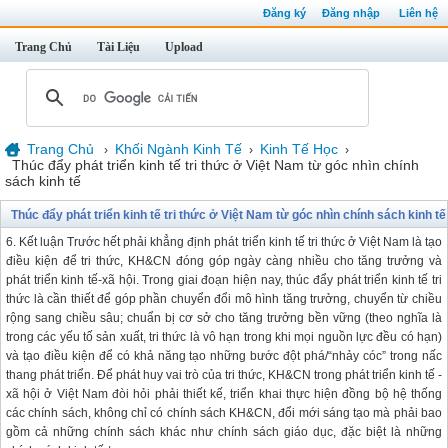
Đăng ký
Đăng nhập
Liên hệ
Trang Chủ
Tài Liệu
Upload
Trang Chủ
Khối Ngành Kinh Tế
Kinh Tế Học
›
›
›
Thúc đẩy phát triển kinh tế tri thức ở Việt Nam từ góc nhìn chính
sách kinh tế
Thúc đẩy phát triển kinh tế tri thức ở Việt Nam từ góc nhìn chính sách kinh tế
6. Kết luận Trước hết phải khẳng định phát triển kinh tế tri thức ở Việt Nam là tạo
điều kiện để tri thức, KH&CN đóng góp ngày càng nhiều cho tăng trưởng và
phát triển kinh tế-xã hội. Trong giai đoạn hiện nay, thúc đẩy phát triển kinh tế tri
thức là cần thiết để góp phần chuyển đổi mô hình tăng trưởng, chuyển từ chiều
rộng sang chiều sâu; chuẩn bị cơ sở cho tăng trưởng bền vững (theo nghĩa là
trong các yếu tố sản xuất, tri thức là vô hạn trong khi mọi nguồn lực đều có hạn)
và tạo điều kiện để có khả năng tạo những bước đột phá/“nhảy cóc” trong nấc
thang phát triển. Để phát huy vai trò của tri thức, KH&CN trong phát triển kinh tế -
xã hội ở Việt Nam đòi hỏi phải thiết kế, triển khai thực hiện đồng bộ hệ thống
các chính sách, không chỉ có chính sách KH&CN, đổi mới sáng tạo mà phải bao
gồm cả những chính sách khác như chính sách giáo dục, đặc biệt là những