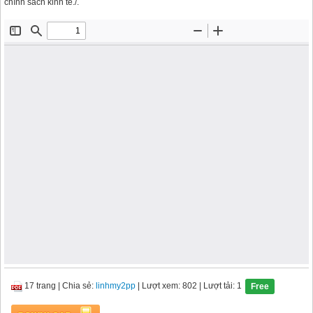
chính sách kinh tế./.
17 trang
|
Chia sẻ:
linhmy2pp
| Lượt xem: 802
| Lượt tải: 1
Free