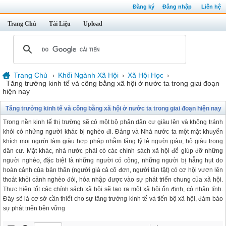
Đăng ký
Đăng nhập
Liên hệ
Trang Chủ
Tài Liệu
Upload
Trang Chủ
Khối Ngành Xã Hội
Xã Hội Học
›
›
›
Tăng trưởng kinh tế và công bằng xã hội ở nước ta trong giai đoạn
hiện nay
Tăng trưởng kinh tế và công bằng xã hội ở nước ta trong giai đoạn hiện nay
Trong nền kinh tế thị trường sẽ có một bộ phận dân cư giàu lên và không tránh
khỏi có những người khác bị nghèo đi. Đảng và Nhà nước ta một mặt khuyến
khích mọi người làm giàu hợp pháp nhằm tăng tỷ lệ người giàu, hộ giàu trong
dân cư. Mặt khác, nhà nước phải có các chính sách xã hội để giúp đỡ những
người nghèo, đặc biệt là những người có công, những người bị hẫng hụt do
hoàn cảnh của bản thân (người già cả cô đơn, người tàn tật) có cơ hội vươn lên
thoát khỏi cảnh nghèo đói, hòa nhập được vào sự phát triển chung của xã hội.
Thực hiện tốt các chính sách xã hội sẽ tạo ra một xã hội ổn định, có nhân tính.
Đây sẽ là cơ sở cần thiết cho sự tăng trưởng kinh tế và tiến bộ xã hội, đảm bảo
sự phát triển bền vững