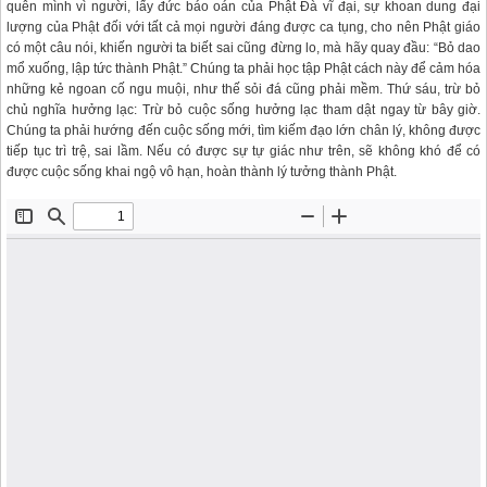
quên mình vì người, lấy đức báo oán của Phật Đà vĩ đại, sự khoan dung đại
lượng của Phật đối với tất cả mọi người đáng được ca tụng, cho nên Phật giáo
có một câu nói, khiến người ta biết sai cũng đừng lo, mà hãy quay đầu: “Bỏ dao
mổ xuống, lập tức thành Phật.” Chúng ta phải học tập Phật cách này để cảm hóa
những kẻ ngoan cố ngu muội, như thế sỏi đá cũng phải mềm. Thứ sáu, trừ bỏ
chủ nghĩa hưởng lạc: Trừ bỏ cuộc sống hưởng lạc tham dật ngay từ bây giờ.
Chúng ta phải hướng đến cuộc sống mới, tìm kiếm đạo lớn chân lý, không được
tiếp tục trì trệ, sai lầm. Nếu có được sự tự giác như trên, sẽ không khó để có
được cuộc sống khai ngộ vô hạn, hoàn thành lý tưởng thành Phật.