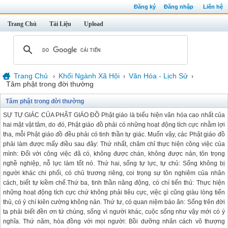
Đăng ký
Đăng nhập
Liên hệ
Trang Chủ
Tài Liệu
Upload
Trang Chủ
Khối Ngành Xã Hội
Văn Hóa - Lịch Sử
›
›
›
Tâm phật trong đời thường
Tâm phật trong đời thường
SỰ TỰ GIÁC CỦA PHẬT GIÁO ĐỒ Phật giáo là biểu hiện văn hóa cao nhất của
hai mặt vật tâm, do đó, Phật giáo đồ phải có những hoạt động tích cực nhằm lợi
tha, mỗi Phật giáo đồ đều phải có tinh thần tự giác. Muốn vậy, các Phật giáo đồ
phải làm được mấy điều sau đây: Thứ nhất, chăm chỉ thực hiện công việc của
mình: Đối với công việc đã có, không được chán, không được nản, tôn trọng
nghề nghiệp, nỗ lực làm tốt nó. Thứ hai, sống tự lực, tự chủ: Sống không bị
người khác chi phối, có chủ trương riêng, coi trọng sự tôn nghiêm của nhân
cách, biết tự kiềm chế.Thứ ba, tinh thần năng động, có chí tiến thủ: Thực hiện
những hoạt động tích cực chứ không phải tiêu cực, việc gì cũng giàu lòng tiến
thủ, có ý chí kiên cường không nản. Thứ tư, có quan niệm báo ân: Sống trên đời
ta phải biết đền ơn tứ chúng, sống vì người khác, cuộc sống như vậy mới có ý
nghĩa. Thứ năm, hòa đồng với mọi người: Bồi dưỡng nhân cách vô thượng