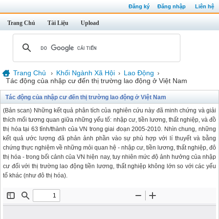
Đăng ký
Đăng nhập
Liên hệ
Trang Chủ
Tài Liệu
Upload
Trang Chủ
Khối Ngành Xã Hội
Lao Động
›
›
›
Tác động của nhập cư đến thị trường lao động ở Việt Nam
Tác động của nhập cư đến thị trường lao động ở Việt Nam
(Bản scan) Những kết quả phân tích của nghiên cứu này đã minh chứng và giải
thích mối tương quan giữa những yếu tố: nhập cư, tiền lương, thất nghiệp, và đồ
thị hóa tại 63 tỉnh/thành của VN trong giai đoạn 2005-2010. Nhìn chung, những
kết quả ước lượng đã phản ảnh phần vào sự phù hợp với lí thuyết và bằng
chứng thực nghiệm về những mỏi quan hệ - nhập cư, tiền lương, thất nghiệp, đô
thị hóa - trong bối cảnh của VN hiện nay, tuy nhiên mức độ ảnh hưởng của nhập
cư đối với thị trường lao động tiền lương, thất nghiệp không lớn so với các yếu
tố khác (như đô thị hóa).