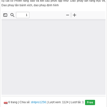
cụ cắt có Profin răng dao và kết cấu phức tạp như: Dao phay lăn răng trục vít,
Dao phay lăn bánh xích, dao phay định hình
6 trang
|
Chia sẻ:
dntpro1256
| Lượt xem: 1124
| Lượt tải: 1
Free