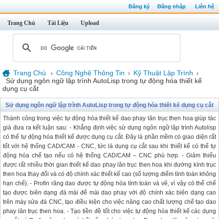
Đăng ký
Đăng nhập
Liên hệ
Trang Chủ
Tài Liệu
Upload
Trang Chủ
Công Nghệ Thông Tin
Kỹ Thuật Lập Trình
›
›
›
Sử dụng ngôn ngữ lập trình AutoLisp trong tự động hóa thiết kế
dụng cụ cắt
Sử dụng ngôn ngữ lập trình AutoLisp trong tự động hóa thiết kế dụng cụ cắt
Thành công trong việc tự động hóa thiết kế dao phay lăn trục then hoa giúp tác
giả đưa ra kết luận sau: - Khẳng định việc sử dụng ngôn ngữ lập trình Autolisp
có thể tự động hóa thiết kế được dụng cụ cắt. Đây là phần mềm có giao diện rất
tốt với hệ thống CAD/CAM - CNC, tức là dụng cụ cắt sau khi thiết kế có thể tự
động hóa chế tạo nếu có hệ thống CAD/CAM – CNC phù hợp. - Giảm thiểu
được rất nhiều thời gian thiết kế dao phay lăn trục then hoa khi đường kính trục
then hoa thay đổi và có độ chính xác thiết kế cao (số lượng điểm tính toán không
hạn chế). - Profin răng dao được tự động hóa tính toán và vẽ, vì vậy có thể chế
tạo được biên dạng đá mài để mài dao phay với độ chính xác biên dạng cao
trên máy sửa đá CNC, tạo điều kiện cho việc nâng cao chất lượng chế tạo dao
phay lăn trục then hoa. - Tạo tiền đề tốt cho việc tự động hóa thiết kế các dụng