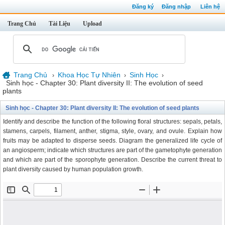
Đăng ký
Đăng nhập
Liên hệ
Trang Chủ
Tài Liệu
Upload
Trang Chủ
Khoa Học Tự Nhiên
Sinh Học
›
›
›
Sinh học - Chapter 30: Plant diversity II: The evolution of seed
plants
Sinh học - Chapter 30: Plant diversity II: The evolution of seed plants
Identify and describe the function of the following floral structures: sepals, petals,
stamens, carpels, filament, anther, stigma, style, ovary, and ovule. Explain how
fruits may be adapted to disperse seeds. Diagram the generalized life cycle of
an angiosperm; indicate which structures are part of the gametophyte generation
and which are part of the sporophyte generation. Describe the current threat to
plant diversity caused by human population growth.