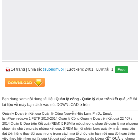
14 trang
|
Chia sẻ:
tlsuongmuoi
| Lượt xem: 2401
| Lượt tải: 1
Free
Bạn đang xem nội dung tài liệu
Quản lý công - Quản lý dựa trên kết quả
, để tải
tài liệu về máy bạn click vào nút DOWNLOAD ở trên
Quản lý Dựa trên Kết quả Quản lý Công Nguyễn Hữu Lam, Ph.D., Email:
lam@ueh.edu.vn
1 FETP 2013-2014 Quản lý Công Quản lý Dựa trên Kết quả 22 / 07 /
2014 Quản lý Dựa trên Kết quả (RBM)  RBM là một phương pháp để quản lý mà phương
pháp này chú trọng vào những kết quả.  RBM là một chiến lược quản lý nhằm mục tiêu
đạt tới những thay đổi quan trọng trong cách mà tổ chức vận hành để qua đó hoàn thiện
việc thực hiện theo nghĩa của kết quả cuối cùng Chúng ta đo lường KẾT QUẢ, vì chúng