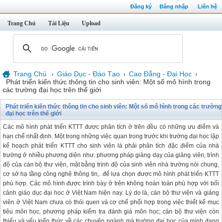
Đăng ký
Đăng nhập
Liên hệ
Trang Chủ
Tài Liệu
Upload
Trang Chủ
Giáo Dục - Đào Tạo
Cao Đẳng - Đại Học
›
›
›
Phát triển kiến thức thông tin cho sinh viên: Một số mô hình trong
các trường đại học trên thế giới
Phát triển kiến thức thông tin cho sinh viên: Một số mô hình trong các trường
đại học trên thế giới
Các mô hình phát triển KTTT được phân tích ở trên đều có những ưu điểm và
hạn chế nhất định. Một trong những việc quan trọng trước khi trường đại học lập
kế hoạch phát triển KTTT cho sinh viên là phải phân tích đặc điểm của nhà
trường ở nhiều phương diện như: phương pháp giảng dạy của giảng viên, trình
độ của cán bộ thư viện, mặt bằng trình độ của sinh viên nhà trường nói chung,
cơ sở hạ tầng công nghệ thông tin,. để lựa chọn được mô hình phát triển KTTT
phù hợp. Các mô hình được trình bày ở trên không hoàn toàn phù hợp với bối
cảnh giáo dục đại học ở Việt Nam hiện nay. Lý do là, cán bộ thư viện và giảng
viên ở Việt Nam chưa có thói quen và cơ chế phối hợp trong việc thiết kế mục
tiêu môn học, phương pháp kiểm tra đánh giá môn học; cán bộ thư viện còn
thiếu và yếu kiến thức về các chuyên ngành mà trường đại học của mình đang