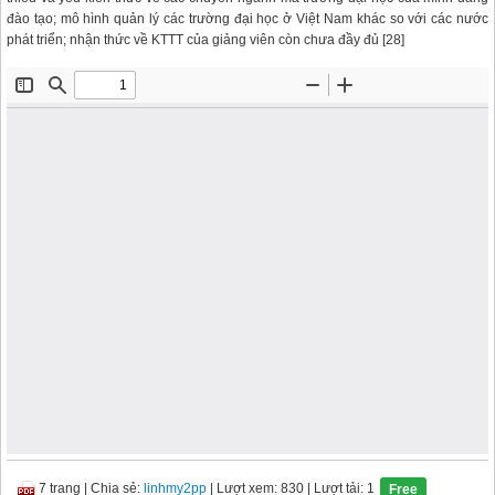
đào tạo; mô hình quản lý các trường đại học ở Việt Nam khác so với các nước
phát triển; nhận thức về KTTT của giảng viên còn chưa đầy đủ [28]
7 trang
|
Chia sẻ:
linhmy2pp
| Lượt xem: 830
| Lượt tải: 1
Free