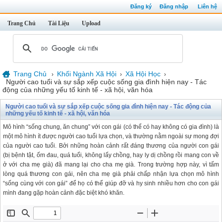
Đăng ký
Đăng nhập
Liên hệ
Trang Chủ
Tài Liệu
Upload
Trang Chủ
Khối Ngành Xã Hội
Xã Hội Học
›
›
›
Người cao tuổi và sự sắp xếp cuộc sống gia đình hiện nay - Tác
động của những yếu tố kinh tế - xã hội, văn hóa
Người cao tuổi và sự sắp xếp cuộc sống gia đình hiện nay - Tác động của
những yếu tố kinh tế - xã hội, văn hóa
Mô hình “sống chung, ăn chung” với con gái (có thể có hay không có gia đình) là
một mô hình ít được người cao tuổi lựa chọn, và thường nằm ngoài sự mong đợi
của người cao tuổi. Bởi những hoàn cảnh rất đáng thương của người con gái
(bị bệnh tật, ốm đau, quá tuổi, không lấy chồng, hay ly dị chồng rồi mang con về
ở với cha mẹ già) đã mang lại cho cha mẹ già. Trong trường hợp này, vì tấm
lòng quá thương con gái, nên cha mẹ già phải chấp nhận lựa chọn mô hình
“sống cùng với con gái” để họ có thể giúp đỡ và hy sinh nhiều hơn cho con gái
mình đang gặp hoàn cảnh đặc biệt khó khăn.