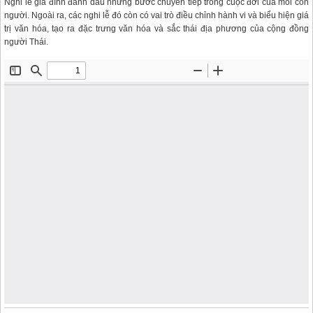
Nghi lễ gia đình đánh dấu những bước chuyển tiếp trong cuộc đời của mỗi con
người. Ngoài ra, các nghi lễ đó còn có vai trò điều chỉnh hành vi và biểu hiện giá
trị văn hóa, tạo ra đặc trưng văn hóa và sắc thái địa phương của cộng đồng
người Thái.