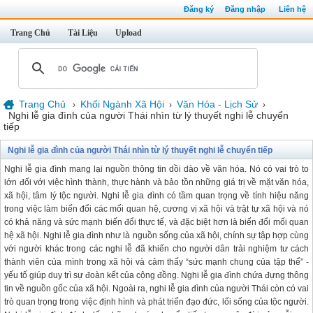
Đăng ký
Đăng nhập
Liên hệ
Trang Chủ
Tài Liệu
Upload
Trang Chủ
Khối Ngành Xã Hội
Văn Hóa - Lịch Sử
›
›
›
Nghi lễ gia đình của người Thái nhìn từ lý thuyết nghi lễ chuyển
tiếp
Nghi lễ gia đình của người Thái nhìn từ lý thuyết nghi lễ chuyển tiếp
Nghi lễ gia đình mang lại nguồn thông tin dồi dào về văn hóa. Nó có vai trò to
lớn đối với việc hình thành, thực hành và bảo tồn những giá trị về mặt văn hóa,
xã hội, tâm lý tộc người. Nghi lễ gia đình có tầm quan trọng về tính hiệu năng
trong việc làm biến đổi các mối quan hệ, cương vị xã hội và trật tự xã hội và nó
có khả năng và sức mạnh biến đổi thực tế, và đặc biệt hơn là biến đổi mối quan
hệ xã hội. Nghi lễ gia đình như là nguồn sống của xã hội, chính sự tập hợp cùng
với người khác trong các nghi lễ đã khiến cho người dân trải nghiệm tư cách
thành viên của mình trong xã hội và cảm thấy “sức mạnh chung của tập thể” -
yếu tố giúp duy trì sự đoàn kết của cộng đồng. Nghi lễ gia đình chứa đựng thông
tin về nguồn gốc của xã hội. Ngoài ra, nghi lễ gia đình của người Thái còn có vai
trò quan trọng trong việc định hình và phát triển đạo đức, lối sống của tộc người.