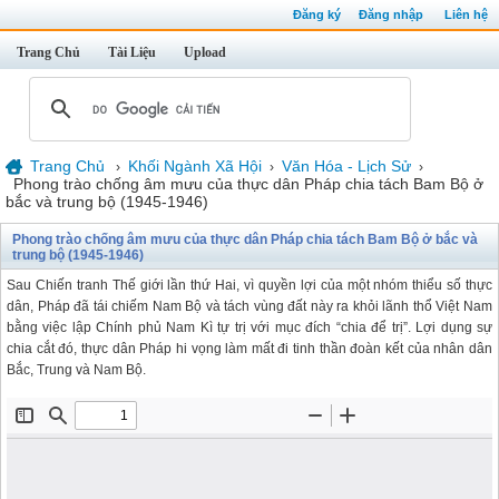
Đăng ký
Đăng nhập
Liên hệ
Trang Chủ
Tài Liệu
Upload
Trang Chủ
Khối Ngành Xã Hội
Văn Hóa - Lịch Sử
›
›
›
Phong trào chống âm mưu của thực dân Pháp chia tách Bam Bộ ở
bắc và trung bộ (1945-1946)
Phong trào chống âm mưu của thực dân Pháp chia tách Bam Bộ ở bắc và
trung bộ (1945-1946)
Sau Chiến tranh Thế giới lần thứ Hai, vì quyền lợi của một nhóm thiểu số thực
dân, Pháp đã tái chiếm Nam Bộ và tách vùng đất này ra khỏi lãnh thổ Việt Nam
bằng việc lập Chính phủ Nam Kì tự trị với mục đích “chia để trị”. Lợi dụng sự
chia cắt đó, thực dân Pháp hi vọng làm mất đi tinh thần đoàn kết của nhân dân
Bắc, Trung và Nam Bộ.