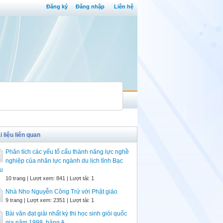
Đăng ký
Đăng nhập
Liên hệ
i liệu liên quan
Phân tích các yếu tố cấu thành năng lực nghề
nghiệp của nhân lực ngành du lịch tỉnh Bạc
u
10 trang | Lượt xem: 841 | Lượt tải: 1
Nhà Nho Nguyễn Công Trứ với Phật giáo
9 trang | Lượt xem: 2351 | Lượt tải: 1
Bài văn đạt giải nhất kỳ thi học sinh giỏi quốc
gia năm 1998, bảng A