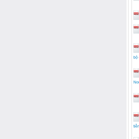
bộ 
Nor
tiễ