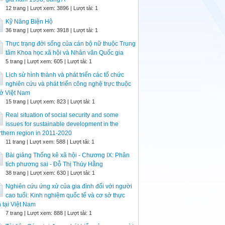
12 trang | Lượt xem: 3896 | Lượt tải: 1
Kỹ Năng Biện Hộ
36 trang | Lượt xem: 3918 | Lượt tải: 1
Thực trạng đời sống của cán bộ nữ thuộc Trung
tâm Khoa học xã hội và Nhân văn Quốc gia
5 trang | Lượt xem: 605 | Lượt tải: 1
Lịch sử hình thành và phát triển các tổ chức
nghiên cứu và phát triển công nghệ trực thuộc
ở Việt Nam
15 trang | Lượt xem: 823 | Lượt tải: 1
Real situation of social security and some
issues for sustainable development in the
thern region in 2011-2020
11 trang | Lượt xem: 588 | Lượt tải: 1
Bài giảng Thống kê xã hội - Chương IX: Phân
tích phương sai - Đỗ Thị Thúy Hằng
38 trang | Lượt xem: 630 | Lượt tải: 1
Nghiên cứu ứng xử của gia đình đối với người
cao tuổi: Kinh nghiệm quốc tế và cơ sở thực
n tại Việt Nam
7 trang | Lượt xem: 888 | Lượt tải: 1