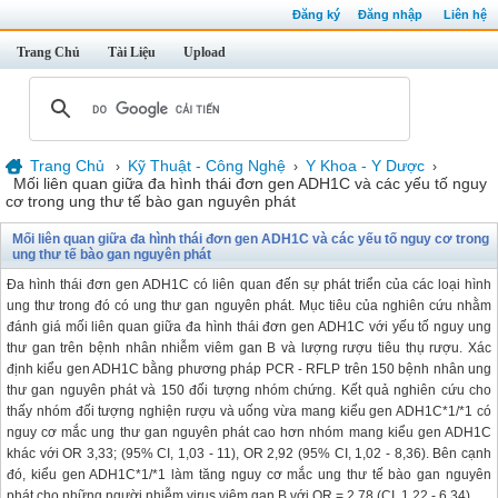
Đăng ký
Đăng nhập
Liên hệ
Trang Chủ
Tài Liệu
Upload
Trang Chủ
Kỹ Thuật - Công Nghệ
Y Khoa - Y Dược
›
›
›
Mối liên quan giữa đa hình thái đơn gen ADH1C và các yếu tố nguy
cơ trong ung thư tế bào gan nguyên phát
Mối liên quan giữa đa hình thái đơn gen ADH1C và các yếu tố nguy cơ trong
ung thư tế bào gan nguyên phát
Đa hình thái đơn gen ADH1C có liên quan đến sự phát triển của các loại hình
ung thư trong đó có ung thư gan nguyên phát. Mục tiêu của nghiên cứu nhằm
đánh giá mối liên quan giữa đa hình thái đơn gen ADH1C với yếu tố nguy ung
thư gan trên bệnh nhân nhiễm viêm gan B và lượng rượu tiêu thụ rượu. Xác
định kiểu gen ADH1C bằng phương pháp PCR - RFLP trên 150 bệnh nhân ung
thư gan nguyên phát và 150 đối tượng nhóm chứng. Kết quả nghiên cứu cho
thấy nhóm đối tượng nghiện rượu và uống vừa mang kiểu gen ADH1C*1/*1 có
nguy cơ mắc ung thư gan nguyên phát cao hơn nhóm mang kiểu gen ADH1C
khác với OR 3,33; (95% CI, 1,03 - 11), OR 2,92 (95% CI, 1,02 - 8,36). Bên cạnh
đó, kiểu gen ADH1C*1/*1 làm tăng nguy cơ mắc ung thư tế bào gan nguyên
phát cho những người nhiễm virus viêm gan B với OR = 2,78 (CI, 1,22 - 6,34).