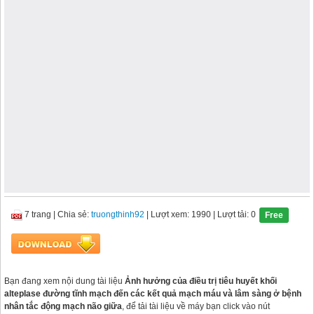
7 trang
|
Chia sẻ:
truongthinh92
| Lượt xem: 1990
| Lượt tải: 0
Free
Bạn đang xem nội dung tài liệu
Ảnh hưởng của điều trị tiêu huyết khối
alteplase đường tĩnh mạch đến các kết quả mạch máu và lâm sàng ở bệnh
nhân tắc động mạch não giữa
, để tải tài liệu về máy bạn click vào nút