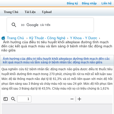
Đăng ký
Đăng nhập
Liên hệ
Trang Chủ
Tài Liệu
Upload
Trang Chủ
Kỹ Thuật - Công Nghệ
Y Khoa - Y Dược
›
›
›
Ảnh hưởng của điều trị tiêu huyết khối alteplase đường tĩnh mạch
đến các kết quả mạch máu và lâm sàng ở bệnh nhân tắc động mạch
não giữa
Ảnh hưởng của điều trị tiêu huyết khối alteplase đường tĩnh mạch đến các
kết quả mạch máu và lâm sàng ở bệnh nhân tắc động mạch não giữa
Qua nghiên cứu 62 bệnh nhân tắc động mạch não giữa được điều trị thuốc tiêu
huyết khối đường tĩnh mạch trong 270 phút, chúng tôi rút ra một số kết luận sau:
Mức độ tái thông mạch não đạt tỷ lệ 61,3% và có mối liên quan với mức độ hồi
phục lâm sàng sau 3 tháng và chảy máu nội sọ sau 24 giờ. Mức độ hồi phục lâm
sàng tốt sau 3 tháng đạt tỷ lệ 43,5%. Chảy máu nội sọ có triệu chứng là 1,61%