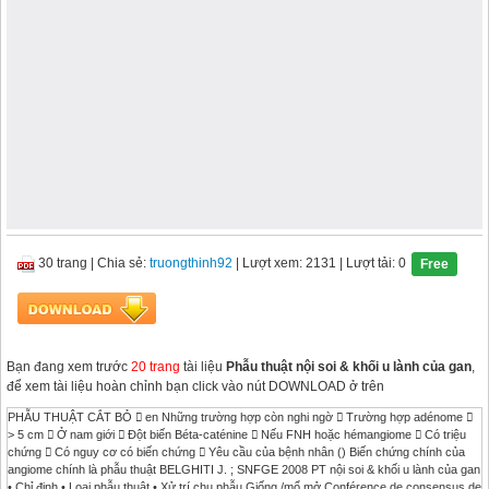
30 trang
|
Chia sẻ:
truongthinh92
| Lượt xem: 2131
| Lượt tải: 0
Free
Bạn đang xem trước
20 trang
tài liệu
Phẫu thuật nội soi & khối u lành của gan
,
để xem tài liệu hoàn chỉnh bạn click vào nút DOWNLOAD ở trên
PHẪU THUẬT CẮT BỎ  en Những trường hợp còn nghi ngờ  Trường hợp adénome 
> 5 cm  Ở nam giới  Đột biến Béta-caténine  Nếu FNH hoặc hémangiome  Có triệu
chứng  Có nguy cơ có biến chứng  Yêu cầu của bệnh nhân () Biến chứng chính của
angiome chính là phẫu thuật BELGHITI J. ; SNFGE 2008 PT nội soi & khối u lành của gan
• Chỉ định • Loại phẫu thuật • Xử trí chu phẫu Giống /mổ mở Conférence de consensus de