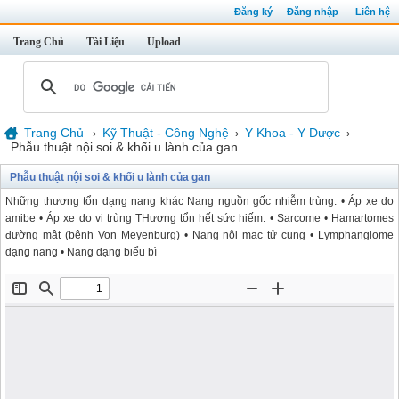
Đăng ký
Đăng nhập
Liên hệ
Trang Chủ
Tài Liệu
Upload
Trang Chủ
Kỹ Thuật - Công Nghệ
Y Khoa - Y Dược
›
›
›
Phẫu thuật nội soi & khối u lành của gan
Phẫu thuật nội soi & khối u lành của gan
Những thương tổn dạng nang khác Nang nguồn gốc nhiễm trùng: • Áp xe do
amibe • Áp xe do vi trùng THương tổn hết sức hiếm: • Sarcome • Hamartomes
đường mật (bệnh Von Meyenburg) • Nang nội mạc tử cung • Lymphangiome
dạng nang • Nang dạng biểu bì