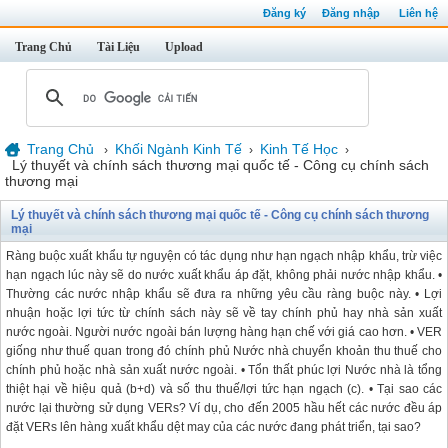
Đăng ký
Đăng nhập
Liên hệ
Trang Chủ
Tài Liệu
Upload
Trang Chủ
Khối Ngành Kinh Tế
Kinh Tế Học
›
›
›
Lý thuyết và chính sách thương mại quốc tế - Công cụ chính sách
thương mại
Lý thuyết và chính sách thương mại quốc tế - Công cụ chính sách thương
mại
Ràng buộc xuất khẩu tự nguyện có tác dụng như hạn ngạch nhập khẩu, trừ việc
hạn ngạch lúc này sẽ do nước xuất khẩu áp đặt, không phải nước nhập khẩu. •
Thường các nước nhập khẩu sẽ đưa ra những yêu cầu ràng buộc này. • Lợi
nhuận hoặc lợi tức từ chính sách này sẽ về tay chính phủ hay nhà sản xuất
nước ngoài. Người nước ngoài bán lượng hàng hạn chế với giá cao hơn. • VER
giống như thuế quan trong đó chính phủ Nước nhà chuyển khoản thu thuế cho
chính phủ hoặc nhà sản xuất nước ngoài. • Tổn thất phúc lợi Nước nhà là tổng
thiệt hại về hiệu quả (b+d) và số thu thuế/lợi tức hạn ngạch (c). • Tại sao các
nước lại thường sử dụng VERs? Ví dụ, cho đến 2005 hầu hết các nước đều áp
đặt VERs lên hàng xuất khẩu dệt may của các nước đang phát triển, tại sao?