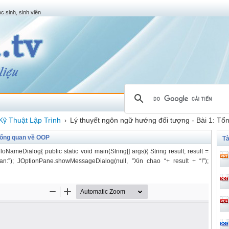
c sinh, sinh viên
Kỹ Thuật Lập Trình
Lý thuyết ngôn ngữ hướng đối tượng - Bài 1: T
›
 Tổng quan về OOP
Tà
oNameDialog{ public static void main(String[] args){ String result; result =
:”); JOptionPane.showMessageDialog(null, ”Xin chao “+ result + “!”);