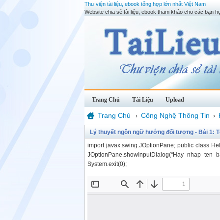
Thư viện tài liệu, ebook tổng hợp lớn nhất Việt Nam
Website chia sẻ tài liệu, ebook tham khảo cho các bạn họ
Trang Chủ
Tài Liệu
Upload
Trang Chủ
Công Nghệ Thông Tin
›
›
Lý thuyết ngôn ngữ hướng đối tượng - Bài 1:
import javax.swing.JOptionPane; public class Hell
JOptionPane.showInputDialog(“Hay nhap ten ban
System.exit(0);