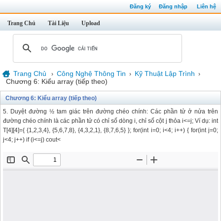
Đăng ký
Đăng nhập
Liên hệ
Trang Chủ
Tài Liệu
Upload
Trang Chủ
Công Nghệ Thông Tin
Kỹ Thuật Lập Trình
›
›
›
Chương 6: Kiểu array (tiếp theo)
Chương 6: Kiểu array (tiếp theo)
5. Duyệt đường ½ tam giác trên đường chéo chính: Các phần tử ở nửa trên
đường chéo chính là các phần tử có chỉ số dòng i, chỉ số cột j thỏa i<=j; Ví dụ: int
T[4][4]={ {1,2,3,4}, {5,6,7,8}, {4,3,2,1}, {8,7,6,5} }; for(int i=0; i<4; i++) { for(int j=0;
j<4; j++) if (i<=j) cout<