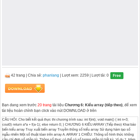
42 trang
|
Chia sẻ:
phanlang
| Lượt xem: 2259
| Lượt tải: 0
Free
Bạn đang xem trước
20 trang
tài liệu
Chương 6: Kiểu array (tiếp theo)
, để xem
tài liệu hoàn chỉnh bạn click vào nút DOWNLOAD ở trên
CÂU HỎI: Cho biết kết quả thực thi chương trình sau: int f(int); void main() { int n=3;
cout0) return a*a + f(a-1); else return 0; } CHƯƠNG 6 KIỂU ARRAY (Tiếp theo) Khai báo
biến kiểu array Truy xuất biến array Truyền thông số kiểu array Sử dụng hàm tạo số
ngẫu nhiên Một số thuật tóan trên array A. ARRAY 1 CHIỀU: Thông số hình thức không
cần chỉ định số phần tử. Thông số thực có thể có số lượng phần tử bất kỳ. Ví dụ 1: Hàm