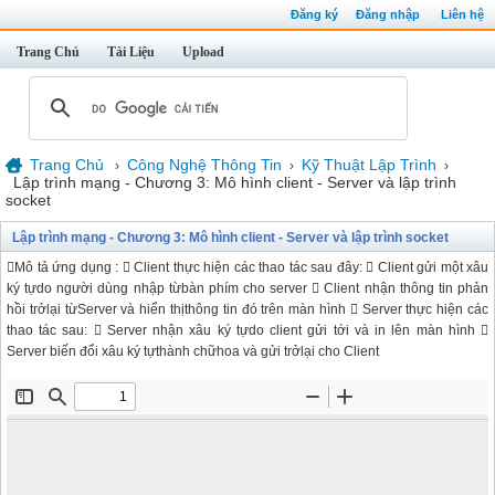
Đăng ký
Đăng nhập
Liên hệ
Trang Chủ
Tài Liệu
Upload
Trang Chủ
Công Nghệ Thông Tin
Kỹ Thuật Lập Trình
›
›
›
Lập trình mạng - Chương 3: Mô hình client - Server và lập trình
socket
Lập trình mạng - Chương 3: Mô hình client - Server và lập trình socket
Mô tả ứng dụng :  Client thực hiện các thao tác sau đây:  Client gửi một xâu
ký tựdo người dùng nhập từbàn phím cho server  Client nhận thông tin phản
hồi trởlại từServer và hiển thịthông tin đó trên màn hình  Server thực hiện các
thao tác sau:  Server nhận xâu ký tựdo client gửi tới và in lên màn hình 
Server biến đổi xâu ký tựthành chữhoa và gửi trởlại cho Client