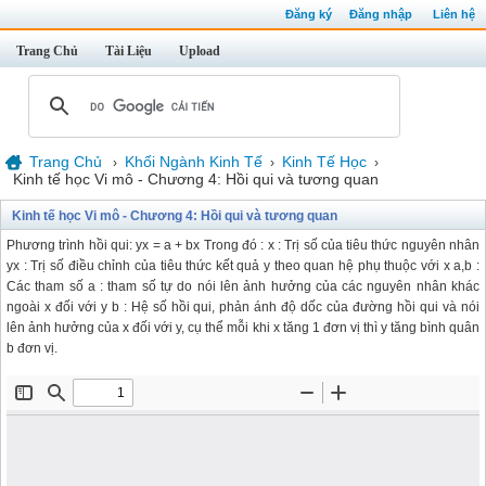
Đăng ký
Đăng nhập
Liên hệ
Trang Chủ
Tài Liệu
Upload
Trang Chủ
Khối Ngành Kinh Tế
Kinh Tế Học
›
›
›
Kinh tế học Vi mô - Chương 4: Hồi qui và tương quan
Kinh tế học Vi mô - Chương 4: Hồi qui và tương quan
Phương trình hồi qui: yx = a + bx Trong đó : x : Trị số của tiêu thức nguyên nhân
yx : Trị số điều chỉnh của tiêu thức kết quả y theo quan hệ phụ thuộc với x a,b :
Các tham số a : tham số tự do nói lên ảnh hưởng của các nguyên nhân khác
ngoài x đối với y b : Hệ số hồi qui, phản ánh độ dốc của đường hồi qui và nói
lên ảnh hưởng của x đối với y, cụ thể mỗi khi x tăng 1 đơn vị thì y tăng bình quân
b đơn vị.