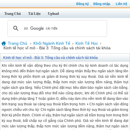
Đăng ký
Đăng nhập
Liên hệ
Trang Chủ
Tài Liệu
Upload
Trang Chủ
Khối Ngành Kinh Tế
Kinh Tế Học
›
›
›
Kinh tế học vĩ mô - Bài 3: Tổng cầu và chính sách tài khóa
Kinh tế học vĩ mô - Bài 3: Tổng cầu và chính sách tài khóa
Khi nền kinh tế vận động theo chu kỳ thì chính chu kỳ kinh doanh có tác dụng
không nhỏ đến thâm hụt ngân sách. Dễ dàng nhận thấy thu ngân sách tăng lên
trong thời kỳ phồn thịnh và giảm đi trong thời kỳ suy thoái. Giả sử nền kinh tế
đang đạt mức sản lượng thấp, thấp hơn mức sản lượng tiềm năng, thâm hụt
ngân sách gia tăng. Nếu Chính phủ đặt mục tiêu đảm bảo ngân sách cân bằng,
cho dù sản lượng thay đổi như thế nào cũng được, khi đó Chính phủ có thể sử
dụng biện pháp tăng T hoặc giảm G, điều này làm cho nền kinh tế đang lâm vào
tình trạng suy thoái lại càng suy thoái trầm trọng hơn. • Chi ngân sách vận động
ngược chiều với chu kỳ: Chi ngân sách tăng theo thời kỳ suy thoái và giảm trong
thời kỳ phồn thịnh. Chính vì vậy, thâm hụt ngân sách sẽ trầm trọng hơn trong thời
kỳ suy thoái, bất chấp sự cố gắng của Chính phủ. Giả sử nền kinh tế đang đạt
mức sản lượng thấp, thấp hơn mức sản lượng tiềm năng, thâm hụt ngân sách