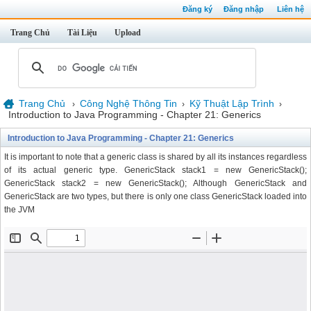
Đăng ký
Đăng nhập
Liên hệ
Trang Chủ
Tài Liệu
Upload
Trang Chủ
Công Nghệ Thông Tin
Kỹ Thuật Lập Trình
›
›
›
Introduction to Java Programming - Chapter 21: Generics
Introduction to Java Programming - Chapter 21: Generics
It is important to note that a generic class is shared by all its instances regardless
of its actual generic type. GenericStack
stack1 = new GenericStack
();
GenericStack
stack2 = new GenericStack
(); Although GenericStack
and
GenericStack
are two types, but there is only one class GenericStack loaded into
the JVM