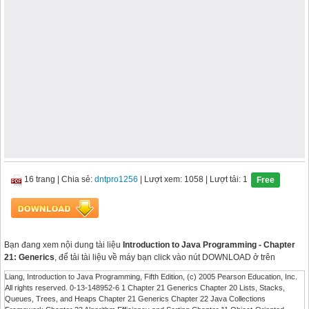
16 trang
|
Chia sẻ:
dntpro1256
| Lượt xem: 1058
| Lượt tải: 1
Free
Bạn đang xem nội dung tài liệu
Introduction to Java Programming - Chapter
21: Generics
, để tải tài liệu về máy bạn click vào nút DOWNLOAD ở trên
Liang, Introduction to Java Programming, Fifth Edition, (c) 2005 Pearson Education, Inc.
All rights reserved. 0-13-148952-6 1 Chapter 21 Generics Chapter 20 Lists, Stacks,
Queues, Trees, and Heaps Chapter 21 Generics Chapter 22 Java Collections