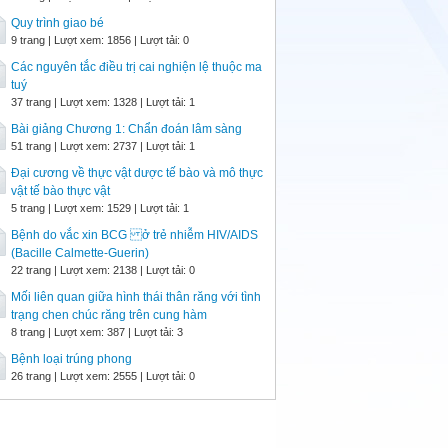
Quy trình giao bé
9 trang | Lượt xem: 1856 | Lượt tải: 0
Các nguyên tắc điều trị cai nghiện lệ thuộc ma
tuý
37 trang | Lượt xem: 1328 | Lượt tải: 1
Bài giảng Chương 1: Chẩn đoán lâm sàng
51 trang | Lượt xem: 2737 | Lượt tải: 1
Đại cương về thực vật dược tế bào và mô thực
vật tế bào thực vật
5 trang | Lượt xem: 1529 | Lượt tải: 1
Bệnh do vắc xin BCG ở trẻ nhiễm HIV/AIDS
(Bacille Calmette-Guerin)
22 trang | Lượt xem: 2138 | Lượt tải: 0
Mối liên quan giữa hình thái thân răng với tình
trạng chen chúc răng trên cung hàm
8 trang | Lượt xem: 387 | Lượt tải: 3
Bệnh loại trúng phong
26 trang | Lượt xem: 2555 | Lượt tải: 0