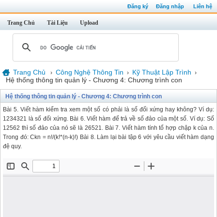
Đăng ký
Đăng nhập
Liên hệ
Trang Chủ
Tài Liệu
Upload
Trang Chủ
Công Nghệ Thông Tin
Kỹ Thuật Lập Trình
›
›
›
Hệ thống thông tin quản lý - Chương 4: Chương trình con
Hệ thống thông tin quản lý - Chương 4: Chương trình con
Bài 5. Viết hàm kiểm tra xem một số có phải là số đối xứng hay không? Ví dụ:
1234321 là số đối xứng. Bài 6. Viết hàm để trả về số đảo của một số. Ví dụ: Số
12562 thì số đảo của nó sẽ là 26521. Bài 7. Viết hàm tính tổ hợp chập k của n.
Trong đó: Ckn = n!/(k!*(n-k)!) Bài 8. Làm lại bài tập 6 với yêu cầu viết hàm dạng
đệ quy.