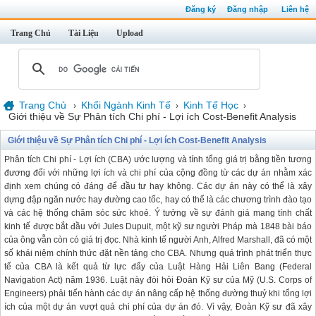
Đăng ký
Đăng nhập
Liên hệ
Trang Chủ
Tài Liệu
Upload
Trang Chủ
Khối Ngành Kinh Tế
Kinh Tế Học
›
›
›
Giới thiệu về Sự Phân tích Chi phí - Lợi ích Cost-Benefit Analysis
Giới thiệu về Sự Phân tích Chi phí - Lợi ích Cost-Benefit Analysis
Phân tích Chi phí - Lợi ích (CBA) ước lượng và tính tổng giá trị bằng tiền tương
đương đối với những lợi ích và chi phí của cộng đồng từ các dự án nhằm xác
định xem chúng có đáng để đầu tư hay không. Các dự án này có thể là xây
dựng đập ngăn nước hay đường cao tốc, hay có thể là các chương trình đào tạo
và các hệ thống chăm sóc sức khoẻ. Ý tưởng về sự đánh giá mang tính chất
kinh tế được bắt đầu với Jules Dupuit, một kỹ sư người Pháp mà 1848 bài báo
của ông vẫn còn có giá trị đọc. Nhà kinh tế người Anh, Alfred Marshall, đã có một
số khái niệm chính thức đặt nền tảng cho CBA. Nhưng quá trình phát triển thực
tế của CBA là kết quả từ lực đẩy của Luật Hàng Hải Liên Bang (Federal
Navigation Act) năm 1936. Luật này đòi hỏi Đoàn Kỹ sư của Mỹ (U.S. Corps of
Engineers) phải tiến hành các dự án nâng cấp hệ thống đường thuỷ khi tổng lợi
ích của một dự án vượt quá chi phí của dự án đó. Vì vậy, Đoàn Kỹ sư đã xây