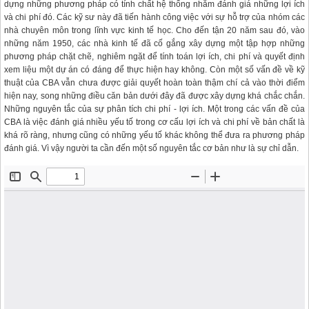
dựng những phương pháp có tính chất hệ thống nhằm đánh giá những lợi ích
và chi phí đó. Các kỹ sư này đã tiến hành công việc với sự hỗ trợ của nhóm các
nhà chuyên môn trong lĩnh vực kinh tế học. Cho đến tận 20 năm sau đó, vào
những năm 1950, các nhà kinh tế đã cố gắng xây dựng một tập hợp những
phương pháp chặt chẽ, nghiêm ngặt để tính toán lợi ích, chi phí và quyết định
xem liệu một dự án có đáng để thực hiện hay không. Còn một số vấn đề về kỹ
thuật của CBA vẫn chưa được giải quyết hoàn toàn thậm chí cả vào thời điểm
hiện nay, song những điều căn bản dưới đây đã được xây dựng khá chắc chắn.
Những nguyên tắc của sự phân tích chi phí - lợi ích. Một trong các vấn đề của
CBA là việc đánh giá nhiều yếu tố trong cơ cấu lợi ích và chi phí về bản chất là
khá rõ ràng, nhưng cũng có những yếu tố khác không thể đưa ra phương pháp
đánh giá. Vì vậy người ta cần đến một số nguyên tắc cơ bản như là sự chỉ dẫn.