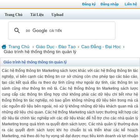
Đăng ký
Đăng nhập
Liên hệ
Trang Chủ
Tài Liệu
Upload
Trang Chủ
Giáo Dục - Đào Tạo
Cao Đẳng - Đại Học
›
›
›
Giáo trình hệ thống thông tin quản lý
Giáo trình hệ thống thông tin quản lý
Các hệ thống thông tin Marketing sách lược khác với các hệ thống thông tin tác
nghiệp, vì bên cạnh các thông tin cơ sở chúng còn cho phép tạo các báo cáo,
tạo các kết quả đầu ra theo dự tính cũng như ngoài dự tính, các thông tin so
sánh cũng như thông tin mô tả. Các hệ thống thông tin Marketing sách lược
cung cấp các thông tin tổng hợp chứ không phải các dữ liệu chi tiết như hệ
thống thông tin tác nghiệp, nó bao gồm không những dữ liệu bên trong mà cả
các nguồn dữ liệu bên ngoài, nó xử lý không những dữ liệu khách quan mà cả
những dữ liệu chủ quan. Các hệ thống Marketing sách lược thường kết hợp các
dữ liệu tài chính tác nghiệp với các dữ liệu khác để hỗ trợ cho các nhà quản lý
Marketing trong quá trình ra quyết định sách lược. Các nhà quản lý thường đưa
ra các quyết định sách lược khi họ chuẩn bị và triển khai các kế hoạch
Marketing, mà theo đó họ hy vọng sẽ đạt được mục tiêu kinh doanh và lợi nhuận