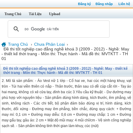
Đăng ký
Đăng nhập
Liên hệ
Trang Chủ
Tài Liệu
Upload
Trang Chủ
Chưa Phân Loại
›
›
Đề thi tốt nghiệp cao đẳng nghề khoá 3 (2009 - 2012) - Nghề: May
- thiết kế thời trang - Môn thi: Thực hành - Mã đề thi: MVTKTT - TH
01
Đề thi tốt nghiệp cao đẳng nghề khoá 3 (2009 - 2012) - Nghề: May - thiết kế
thời trang - Môn thi: Thực hành - Mã đề thi: MVTKTT - TH 01
2. Mô tả sản phẩm: - Áo Vest nữ 1 lớp - Cổ hai ve, hai cúc một hàng khuy, vạt
tròn - Túi hai viền thiên có nắp - Thân trước, thân sau có đề cúp cắt rời - Tay áo
hai mang, không có xẻ cửa tay, đính ba cúc 3.Yêu cầu kỹ thuật: - Dư đường may
phù hợp với nguyên liệu - Sản phẩm đúng hình dáng, kích thước, êm phẳng, vệ
sinh, không rách - Các chi tiết, bộ phận đảm bảo đúng vị trí, hình dáng, kích
thước, đối xứng - Đường may êm phẳng, bền chắc, đúng quy cách: + Đường
may mí: 0,1 cm + Đường may diễu: 0,6 cm + Đường may chắp: 1 cm + Đường
may gấu tay, gâu áo: 2 cm + Mật độ mũi may: 4 mũi chỉ/cm - Vệ sinh công nghiệp
sạch sẽ. - Sản phẩm không tính thời gian làm khuy, cúc (nút)