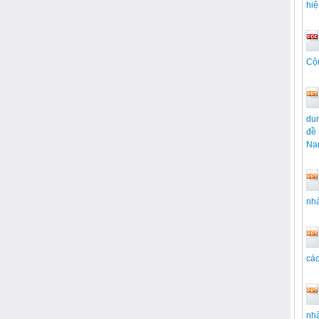
hiệ
Cộ
dun
đề 
Nam
nhà
các
nhấ