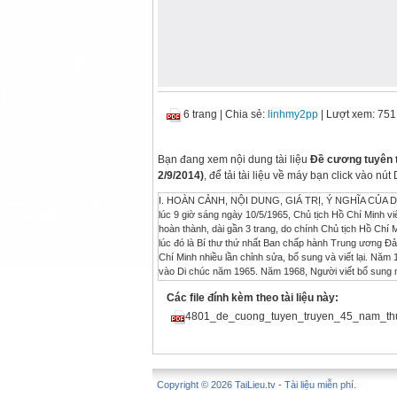
6 trang
|
Chia sẻ:
linhmy2pp
| Lượt xem: 751
Bạn đang xem nội dung tài liệu
Đề cương tuyên t
2/9/2014)
, để tải tài liệu về máy bạn click vào 
I. HOÀN CẢNH, NỘI DUNG, GIÁ TRỊ, Ý NGHĨA CỦA DI CHÚC 1. Hoàn cảnh và quá trình viết Di chúc - Nhân dịp sinh nhật lần thứ 75, vào lúc 9 giờ sáng ngày 10/5/1965, Chủ tịch Hồ Chí Minh viết những dòng đầu tiên của bản Di chúc. Đến ngày 15/5, bản Di chúc đầu tiên này hoàn thành, dài gần 3 trang, do chính Chủ tịch Hồ Chí Minh đánh máy, có chữ ký của Người và chữ ký chứng kiến của đồng chí Lê Duẩn - lúc đó là Bí thư thứ nhất Ban chấp hành Trung ương Đảng. Từ ngày 10/5/1965 đến lúc kết thúc viết Di chúc ngày 10/5/1969, Chủ tịch Hồ Chí Minh nhiều lần chỉnh sửa, bổ sung và viết lại. Năm 1966 và 1967, Chủ tịch Hồ Chí Minh không có bản viết riêng, chỉ có hai bản bổ sung vào Di chúc năm 1965. Năm 1968, Người viết bổ sung một đoạn gồm 06 trang viết tay, ngày 10/5/1969 viết lại toàn bộ phần mở đầu Di chúc, gồm 01 trang viết tay. - Di chúc của Chủ tịch Hồ Chí Minh lần đầu tiên được công bố trong Lễ tang của Người tháng 9/1969, gồm 4 trang in khổ 14,5 cm x 22 cm. Ngày 19/8/1989, Bộ Chính trị ra Thông báo số 151-TB/TW Về một số vấn đề liên quan đến Di chúc và ngày qua đời của Chủ tịch Hồ Chí Minh khẳng định Di chúc công bố chính thức năm 1969 đảm bảo trung thành với bản gốc của Người. Nội dung chủ yếu dựa theo bản Bác viết năm 1965, trong đó đoạn mở đầu là của bản viết năm 1969, đoạn về việc riêng là của bản viết năm 1968. Lúc đầu, vì những lý do nhất định, nên một số vấn đề trong Di chúc của Chủ tịch Hồ Chí Minh chưa được công bố, như: Việc căn dặn của Người về hoả táng thi hài; việc cần làm sau khi cuộc kháng chiến chống Mỹ cứu nước thắng lợi; miễn giảm thuế nông nghiệp một năm cho các hợp tác xã nông nghiệp... Trong dịp kỷ niệm 100 năm Ngày sinh Chủ tịch Hồ Chí Minh, Bộ Chính trị Ban Chấp hành Trung ương Đảng (khoá VI) đã quyết định công bố toàn bộ các bản viết Di chúc của Người. - Bản Di chúc của Chủ tịch Hồ Chí Minh được viết trong bối cảnh cuộc kháng chiến chống Mỹ cứu nước của dân tộc ta ở vào giai đoạn ác liệt, song đang trên đà thắng lợi, đòi hỏi sự đoàn kết chặt chẽ, chiến đấu bền bỉ của toàn Đảng, toàn dân, toàn quân hai miền Nam - Bắc với niềm tin vững chắc vào thắng lợi cuối S 3 (48) - 2014 - L› lun chung 3 ĐỀ CƯƠNG TUYÊN TRUYỀN 45 NĂM THỰC HIỆN DI CHÚC CỦA CHỦ TỊCH HỒ CHÍ MINH (2/9/1969 - 2/9/2014) BAN TUYÊN GIÁO TRUNG uchoaNG Lời tòa soạn: Thực hiện chỉ đạo của Ban Bí thư Trung ương Đảng về kỷ niệm 45 năm thực hiện Di chúc của Chủ tịch Hồ Chí Minh, ngày 16/8/2014, Ban Tuyên giáo Trung ương đã ban hành Hướng dẫn số129-HD/BTGTW và Đề cương tuyên truyền 45 năm thực hiện Di chúc của Chủ tịch Hồ Chí Minh (2/9/1969 - 2/9/2014). Dưới đây, Tạp chí Di sản văn hóa trân trọng giới thiệu toàn văn bản Đề cương. 4Ban Tuy˚n giŸo Trung ng:  cng tuy˚n truyn... cùng. Đế quốc Mỹ sau thất bại trong chiến lược "Chiến tranh đặc biệt", chúng tiến hành chiến lược "Chiến tranh cục bộ" ở miền Nam, đồng thời leo thang "Chiến tranh phá hoại" miền Bắc lần thứ nhất; Hội nghị lần thứ 11 Ban Chấp hành Trung ương Đảng khóa III tháng 3/1965 đã hạ quyết tâm chiến thắng giặc Mỹ xâm lược. Sau khi đánh bại cuộc phản công chiến lược mùa khô 1965-1966 và 1966-1967, chúng ta mở cuộc Tổng tiến công, nổi dậy Tết Mậu Thân 1968, buộc đế quốc Mỹ phải tuyên bố ngừng ném bom miền Bắc, chấp nhận đàm phán với ta ở Hội nghị Pari. Vào thời điểm này, mặc dù trí tuệ còn minh mẫn, tinh thần còn sáng suốt nhưng Chủ tịch Hồ Chí Minh tự cảm nhận sức khỏe của mình đã có phần giảm sút so với những năm trước, khó đoán biết còn phục vụ cách mạng, phục vụ Tổ quốc, phục vụ nhân dân được bao lâu nữa. 2. Nội dung cốt lõi của Di chúc - Chủ tịch Hồ Chí Minh nói về Đảng, nhấn mạnh truyền thống đoàn kết trong Đảng; yêu cầu thực hành dân chủ rộng rãi, thường xuyên và nghiêm chỉnh tự phê bình và phê bình; mỗi cán bộ đảng viên phải thực sự thấm nhuần đạo đức cách mạng; giữ gìn Đảng ta thật trong sạch. - Chủ tịch Hồ Chí Minh nói về đoàn viên thanh niên, nhấn mạnh vai trò của thanh niên trong sự nghiệp cách mạng, xây dựng và bảo vệ Tổ quốc; khẳng định đây là đội hậu bị của Đảng, là người chủ 
Các file đính kèm theo tài liệu này:
4801_de_cuong_tuyen_truyen_45_nam_thu
Copyright © 2026 TaiLieu.tv - Tài liệu miễn phí.