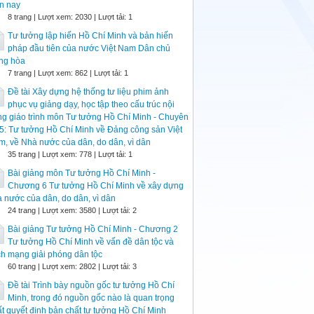
n nay
8 trang | Lượt xem: 2030 | Lượt tải: 1
Tư tưởng lập hiến Hồ Chí Minh và bản hiến
pháp đầu tiên của nước Việt Nam Dân chủ
ng hòa
7 trang | Lượt xem: 862 | Lượt tải: 1
Đề tài Xây dựng hệ thống tư liệu phim ảnh
phục vụ giảng dạy, học tập theo cấu trúc nội
g giáo trình môn Tư tưởng Hồ Chí Minh - Chuyên
5: Tư tưởng Hồ Chí Minh về Đảng công sản Việt
, về Nhà nước của dân, do dân, vì dân
35 trang | Lượt xem: 778 | Lượt tải: 1
Bài giảng môn Tư tưởng Hồ Chí Minh -
Chương 6 Tư tưởng Hồ Chí Minh về xây dựng
 nước của dân, do dân, vì dân
24 trang | Lượt xem: 3580 | Lượt tải: 2
Bài giảng Tư tưởng Hồ Chí Minh - Chương 2
Tư tưởng Hồ Chí Minh về vấn đề dân tộc và
h mạng giải phóng dân tộc
60 trang | Lượt xem: 2802 | Lượt tải: 3
Đề tài Trình bày nguồn gốc tư tưởng Hồ Chí
Minh, trong đó nguồn gốc nào là quan trọng
t quyết định bản chất tư tưởng Hồ Chí Minh