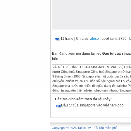
11 trang
|
Chia sẻ:
aloso
| Lượt xem: 2795
| L
Bạn đang xem nội dung tài liệu
Đầu tư của singa
trên
VÀI NÉT VỀ ĐẦU TƯ CỦA SINGAPORE VÀO VIỆT NAM (1995- 2000) Trịnh Thị Hà* Th.S - NCS chuyên ngành Lịch sử VN. 1. Vài nét về nước Cộng hoà Singapore Cộng hoà Singapore trở thành quốc gia độc lập, có chủ quyền sau khi tách ra khỏi Liên bang Malaysia vào ngày 9 tháng 8 năm 1965. Singapore là một quốc gia đa sắc tộc và đa tôn giáo. Hiện Singapore có khoảng 20 tộc người, trong đó người Hoa là chủ yếu, chiếm tới 76,4 % dân số, tộc người Mã Lai và Aán Độ mỗi tộc chiếm 14 %, số còn lại là các tộc người khác như Anh, Đức, Mỹ… Singapore là nước có nhiều tôn giáo đang tồn tại như Phật giáo, Hồi giáo, Aán Độ giáo và Thiên Chúa giáo. Là một quốc gia đất chật, người đông, tài nguyên thiên nhiên nghèo nàn, nhưng Singapore lại có một lợi thế lớn là nằm ở cực nam bán đảo Malacca giáp với Malaysia về phía Bắc và Indonesia về phía Đông Nam. Đây là điểm trọng yếu chiến lược trên con đường giao lưu buôn bán bằng đường biển giữa phương Đông và phương Tây. Dưới sự lãnh đạo của Chính phủ Singapore, Singapore không ngừng phát triển về mọi mặt. Từ những năm 1990, Singapore đã là một nước đô thị phát triển cao, thu nhập bình quân đầu người cao nhất Đông Nam Á. Singapore là nước được xếp vào một trong 10 quốc gia phát triển nhất thế giới, và trở thành một trong những trung tâm công nghiệp, tài chính quốc tế và thương mại châu Á – Thái Bình Dương. Đất nước Singapore có những khu vực kinh tế nổi bật như hàng hải, hàng không, tài chính, du lịch và công nghiệp - gồm công nghiệp dầu mỏ và hoá dầu, công nghiệp thiết bị và điện tử. Singapore là một nước thuộc thành viên sáng lập ASEAN năm 1967, và hiện là một nước thành viên tích cực và có uy tín lớn trong ASEAN, bởi những sáng kiến về mở rộng và hợp tác khu vực. Trong chính sách đối ngoại của mình, ngay sau khi tách khỏi liên bang Malaysia, trên cơ sở tình hình kinh tế, xã hội của đất nước, chính phủ Singapore đã tiến hành chiến lược phát triển kinh tế đất nước bằng việc ưu tiên sản xuất công nghiệp dành cho xuất khẩu và tham gia chặt chẽ vào phân công lao động quốc tế, thực hiện chiến lược công nghiệp hoá xuất khẩu. Với một nền kinh tế hướng về xuất khẩu như vậy, Singapore đã có quan hệ thương mại với nhiều nước trên thế giới và đặc biệt là Nhật, Mỹ, Malaysia, Hồng Kông. Gần đây, thị trường các nước Đông Nam Á đang trở nên quan trọng đối với Singapore, nhất là các đối tác Malaysia và Thái Lan Với Việt Nam, mặc dù Singapore đã thiết lập quan hệ ngoại giao với nước Việt Nam Dân chủ Cộng hoà (từ năm 1976 là nước Cộng hoà Xã hội chủ nghĩa Việt Nam) từ ngày 1/8/1973, nhưng quan hệ giữa nước Cộng hoà Singapore và Cộng hoà Xã hội chủ nghĩa Việt Nam chỉ được bình thường hoá và tiến triển nhanh chóng, tốt đẹp từ những năm đầu thập niên 90 của thế kỷ XX, sau khi chiến tranh lạnh kết thúc và nhất là từ khi Việt Nam trở thành thành viên chính thức của ASEAN (28/7/1995), từ năm 1992 đến năm 2000 đã có khoảng 20 lần các phái đoàn, gồm các quan chức chính phủ và lãnh đạo chính quyền cấp cao hai nước sang thăm lẫn nhau. Sự phát triển nhanh chóng trong quan hệ chính trị, ngoại giao giữa 2 nước đã tạo thuận lợi cho quan hệ kinh tế - đầu tư giữa 2 nước phát triển. Đặc biệt là từ năm 1995- 2000, Singgapore luôn là nước thành viên dẫn đầu các nước thành viên ASEAN khác trong hoạt động đầu tư ở Việt Nam. 2. Cơ sở của quan hệ hợp tác đầu tư Singapore vào Việt Nam (1995- 2000) Để tạo điều kiện pháp lý thuận lợi cho việc hợp tác kinh tế nói chung và tăng cường hợp tác đầu tư của Singapore vào Việt Nam, từ cuối năm 1991 đến tháng 3 năm 1995, một loạt các Hiệp định hợp tác cấp nhà nước về hợp tác kinh tế thuộc các lĩnh vực giữa 2 nước lần lượt được kí kết như : - Hiệp định thương mại Việt Nam- Singapore được ký ngày 14 tháng 6 năm 1992 - Hiệp định dịch vụ hàng không Việt Nam Singapore được ký ngày 20 tháng 4 năm 1992 - Hiệp định thương mại dành cho nhau tối huệ quốc Việt Nam -Singapore ký ngày 26 tháng 9 năm 1992 - Hiệp định khuyến khích và bảo hộ đầu tư giữa Việt Nam và Singapore được ký ngày 29 tháng 10 năm 1992 - Hiệp định hợp tác du lịch Việt Nam Singapore được ký ngày 27 tháng 
Các file đính kèm theo tài liệu này:
Đầu tư của singapore vào việt nam.doc
Copyright © 2026 TaiLieu.tv - Tài liệu miễn phí.