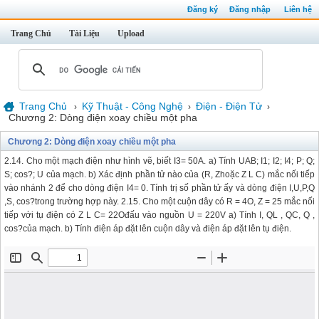
Đăng ký
Đăng nhập
Liên hệ
Trang Chủ
Tài Liệu
Upload
Trang Chủ
Kỹ Thuật - Công Nghệ
Điện - Điện Tử
›
›
›
Chương 2: Dòng điện xoay chiều một pha
Chương 2: Dòng điện xoay chiều một pha
2.14. Cho một mạch điện như hình vẽ, biết I3= 50A. a) Tính UAB; I1; I2; I4; P; Q;
S; cos?; U của mạch. b) Xác định phần tử nào của (R, Zhoặc Z L C) mắc nối tiếp
vào nhánh 2 để cho dòng điện I4= 0. Tính trị số phần tử ấy và dòng điện I,U,P,Q
,S, cos?trong trường hợp này. 2.15. Cho một cuộn dây có R = 4O, Z = 25 mắc nối
tiếp với tụ điện có Z L C= 22Ođấu vào nguồn U = 220V a) Tính I, QL , QC, Q ,
cos?của mạch. b) Tính điện áp đặt lên cuộn dây và điện áp đặt lên tụ điện.