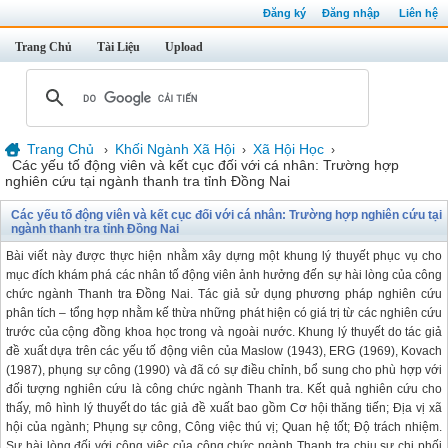
Đăng ký
Đăng nhập
Liên hệ
Trang Chủ
Tài Liệu
Upload
Trang Chủ
Khối Ngành Xã Hội
Xã Hội Học
›
›
›
Các yếu tố động viên và kết cục đối với cá nhân: Trường hợp
nghiên cứu tại ngành thanh tra tỉnh Đồng Nai
Các yếu tố động viên và kết cục đối với cá nhân: Trường hợp nghiên cứu tại
ngành thanh tra tỉnh Đồng Nai
Bài viết này được thực hiện nhằm xây dựng một khung lý thuyết phục vụ cho
mục đích khám phá các nhân tố động viên ảnh hưởng đến sự hài lòng của công
chức ngành Thanh tra Đồng Nai. Tác giả sử dụng phương pháp nghiên cứu
phân tích – tổng hợp nhằm kế thừa những phát hiện có giá trị từ các nghiên cứu
trước của cộng đồng khoa học trong và ngoài nước. Khung lý thuyết do tác giả
đề xuất dựa trên các yếu tố động viên của Maslow (1943), ERG (1969), Kovach
(1987), phụng sự công (1990) và đã có sự điều chỉnh, bổ sung cho phù hợp với
đối tượng nghiên cứu là công chức ngành Thanh tra. Kết quả nghiên cứu cho
thấy, mô hình lý thuyết do tác giả đề xuất bao gồm Cơ hội thăng tiến; Địa vị xã
hội của ngành; Phụng sự công, Công việc thú vị; Quan hệ tốt; Độ trách nhiệm.
Sự hài lòng đối với công việc của công chức ngành Thanh tra chịu sự chi phối