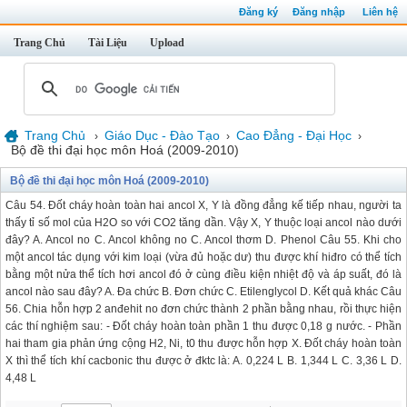
Đăng ký
Đăng nhập
Liên hệ
Trang Chủ
Tài Liệu
Upload
Trang Chủ
Giáo Dục - Đào Tạo
Cao Đẳng - Đại Học
›
›
›
Bộ đề thi đại học môn Hoá (2009-2010)
Bộ đề thi đại học môn Hoá (2009-2010)
Câu 54. Đốt cháy hoàn toàn hai ancol X, Y là đồng đẳng kế tiếp nhau, người ta
thấy tỉ số mol của H2O so với CO2 tăng dần. Vậy X, Y thuộc loại ancol nào dưới
đây? A. Ancol no C. Ancol không no C. Ancol thơm D. Phenol Câu 55. Khi cho
một ancol tác dụng với kim loại (vừa đủ hoặc dư) thu được khí hiđro có thể tích
bằng một nửa thể tích hơi ancol đó ở cùng điều kiện nhiệt độ và áp suất, đó là
ancol nào sau đây? A. Đa chức B. Đơn chức C. Etilenglycol D. Kết quả khác Câu
56. Chia hỗn hợp 2 anđehit no đơn chức thành 2 phần bằng nhau, rồi thực hiện
các thí nghiệm sau: - Đốt cháy hoàn toàn phần 1 thu được 0,18 g nước. - Phần
hai tham gia phản ứng cộng H2, Ni, t0 thu được hỗn hợp X. Đốt cháy hoàn toàn
X thì thể tích khí cacbonic thu được ở đktc là: A. 0,224 L B. 1,344 L C. 3,36 L D.
4,48 L