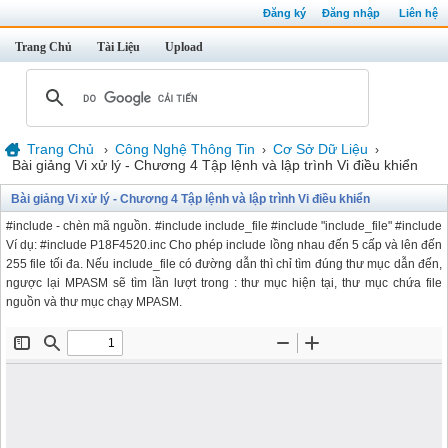
Đăng ký
Đăng nhập
Liên hệ
Trang Chủ
Tài Liệu
Upload
Trang Chủ
Công Nghệ Thông Tin
Cơ Sở Dữ Liệu
›
›
›
Bài giảng Vi xử lý - Chương 4 Tập lệnh và lập trình Vi điều khiển
Bài giảng Vi xử lý - Chương 4 Tập lệnh và lập trình Vi điều khiển
#include - chèn mã nguồn. #include include_file #include "include_file" #include
Ví dụ: #include P18F4520.inc Cho phép include lồng nhau đến 5 cấp và lên đến
255 file tối đa. Nếu include_file có đường dẫn thì chỉ tìm đúng thư mục dẫn đến,
ngược lại MPASM sẽ tìm lần lượt trong : thư mục hiện tại, thư mục chứa file
nguồn và thư mục chạy MPASM.