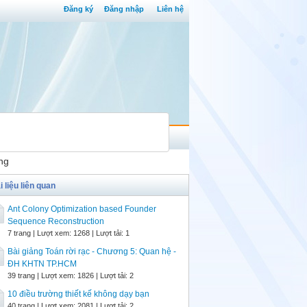
Đăng ký
Đăng nhập
Liên hệ
ng
i liệu liên quan
Ant Colony Optimization based Founder
Sequence Reconstruction
7 trang | Lượt xem: 1268 | Lượt tải: 1
Bài giảng Toán rời rạc - Chương 5: Quan hệ -
ĐH KHTN TP.HCM
39 trang | Lượt xem: 1826 | Lượt tải: 2
10 điều trường thiết kế không dạy bạn
40 trang | Lượt xem: 2081 | Lượt tải: 2