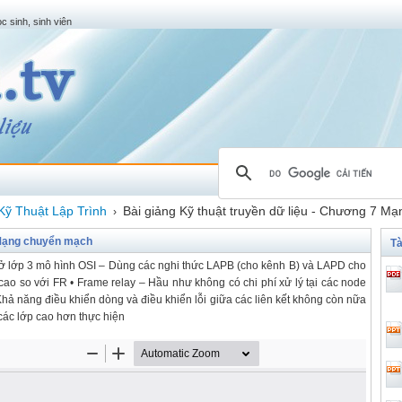
c sinh, sinh viên
Kỹ Thuật Lập Trình
Bài giảng Kỹ thuật truyền dữ liệu - Chương 7 M
›
7 Mạng chuyển mạch
Tà
n ở lớp 3 mô hình OSI – Dùng các nghi thức LAPB (cho kênh B) và LAPD cho
cao so với FR • Frame relay – Hầu như không có chi phí xử lý tại các node
 Khả năng điều khiển dòng và điều khiển lỗi giữa các liên kết không còn nữa
o các lớp cao hơn thực hiện