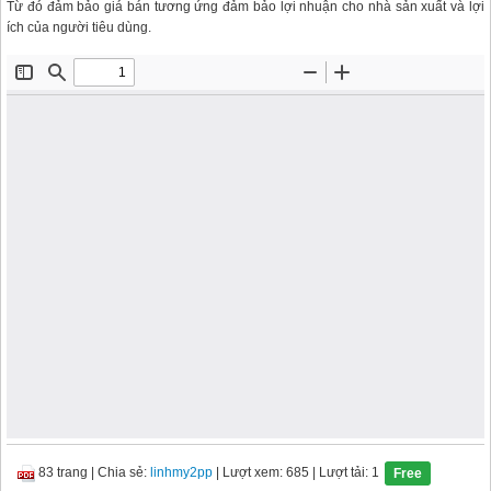
Từ đó đảm bảo giá bán tương ứng đảm bảo lợi nhuận cho nhà sản xuất và lợi
ích của người tiêu dùng.
83 trang
|
Chia sẻ:
linhmy2pp
| Lượt xem: 685
| Lượt tải: 1
Free