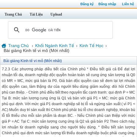
Đăng ký
Đăng nhập
Liên hệ
Trang Chủ
Tài Liệu
Upload
Trang Chủ
Khối Ngành Kinh Tế
Kinh Tế Học
›
›
›
Bài giảng Kinh tế vi mô (Mới nhất)
Bài giảng Kinh tế vi mô (Mới nhất)
7.2.3 Các phương pháp điều tiết của Chính phủ * Điều tiết giá cả Để đạt lợi
nhuận tối đa, doanh nghiệp độc quyền hoàn toàn sẽ cung ứng sản lượng là Q0
có MR = MC, mức giá bán là P0. Giá bán độc quyền cao sẽ đem lại lợi nhuận
độc quyền cao, làm thặng dư của người tiêu dùng giảm xuống: đòi hỏi Chính
phủ can thiệp. - Chính phủ điều tiết theo nguyên tắc cạnh tranh: qui định P = MC
Tại B: mức sản lượng cung ứng là Q1 và bán với giá P1 = MC: mức giá Chính
phủ qui định. Với mức giá P1 doanh nghiệp sẽ bị lỗ và ngừng sản xuất ( vì P1 <
AC) Muốn duy trì sản xuất thì Chính phủ phải bù lỗ cho doanh nghiệp, khoản bù
lỗ tối thiểu cho mỗi sản phẩm là đoạn BC. - Nếu Chính phủ can thiệp với mức
giá P = AC Tại C: mức sản lượng cung ứng là Q2 và giá bán P2 Theo cách này,
lơi nhuận từ doanh nghiệp sang cho người tiêu dùng. * Điều tiết sản lượng
Chính phủ qui định mức sản lượng tối thiểu doanh nghiệp buộc phải cung ứng.