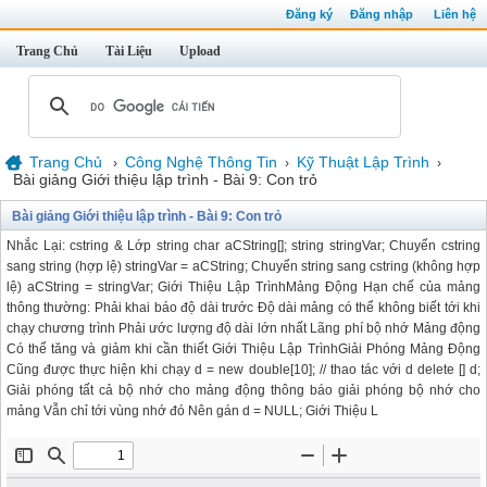
Đăng ký
Đăng nhập
Liên hệ
Trang Chủ
Tài Liệu
Upload
Trang Chủ
Công Nghệ Thông Tin
Kỹ Thuật Lập Trình
›
›
›
Bài giảng Giới thiệu lập trình - Bài 9: Con trỏ
Bài giảng Giới thiệu lập trình - Bài 9: Con trỏ
Nhắc Lại: cstring & Lớp string char aCString[]; string stringVar; Chuyển cstring
sang string (hợp lệ) stringVar = aCString; Chuyển string sang cstring (không hợp
lệ) aCString = stringVar; Giới Thiệu Lập TrìnhMảng Động Hạn chế của mảng
thông thường: Phải khai báo độ dài trước Độ dài mảng có thể không biết tới khi
chạy chương trình Phải ước lượng độ dài lớn nhất Lãng phí bộ nhớ Mảng động
Có thể tăng và giảm khi cần thiết Giới Thiệu Lập TrìnhGiải Phóng Mảng Động
Cũng được thực hiện khi chạy d = new double[10]; // thao tác với d delete [] d;
Giải phóng tất cả bộ nhớ cho mảng động thông báo giải phóng bộ nhớ cho
mảng Vẫn chỉ tới vùng nhớ đó Nên gán d = NULL; Giới Thiệu L