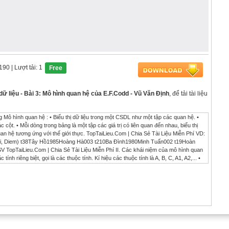
1190
| Lượt tải: 1
Free
ữ liệu - Bài 3: Mô hình quan hệ của E.F.Codd - Vũ Văn Định
, để tải tài liệu
g Mô hình quan hệ : • Biểu thị dữ liệu trong một CSDL như một tập các quan hệ. •
cột. • Mỗi dòng trong bảng là một tập các giá trị có liên quan đến nhau, biểu thị
an hệ tương ứng với thế giới thực. TopTaiLieu.Com | Chia Sẻ Tài Liệu Miễn Phí VD:
hi, Diem) t38Tây Hồ1985Hoàng Hà003 t210Ba Đình1980Minh Tuấn002 t19Hoàn
opTaiLieu.Com | Chia Sẻ Tài Liệu Miễn Phí II. Các khái niệm của mô hình quan
ính riêng biệt, gọi là các thuộc tính. Kí hiệu các thuộc tính là A, B, C, A1, A2,... •
thuộc tính được đặc trưng bởi một tên gọi, kiểu giá trị, miền giá trị của chúng. 2.
bởi tên lược đồ và một tập hữu hạn các thuộc tính U={A1, A2, ..., An}. Lược đồ R
R(U) hay R ( A1, A2, ... An). TopTaiLieu.Com | Chia Sẻ Tài Liệu Miễn Phí 3. Miền giá trị
hể nhận - Để đặc tả một miền, người ta dùng: tên miền, một kiểu dữ liệu và khuôn
 độ dài từ 5 ki tự Miền Điểm là tập các giá trị số thuộc [0..10] TopTaiLieu.Com |
rên một tập thuộc tính là một tập con của tích Desscartes cuả một hay nhiều miền.
A2, ..,An}. Khi đó r  Dom(A1) x Dom(A2) x ...x Dom(An), trong đó Dom(Ai ) là miền
_ bộ có dạng : r = {( a1, a2,.., an) | ai  Dom(Ai), i= 1, 2,..,n } TopTaiLieu.Com |