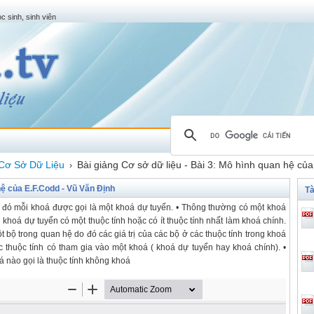
c sinh, sinh viên
Cơ Sở Dữ Liệu
Bài giảng Cơ sở dữ liệu - Bài 3: Mô hình quan hệ củ
›
hệ của E.F.Codd - Vũ Văn Định
Tà
 đó mỗi khoá được gọi là một khoá dự tuyển. • Thông thường có một khoá
hoá dự tuyển có một thuộc tính hoặc có ít thuộc tính nhất làm khoá chính.
bộ trong quan hệ do đó các giá trị của các bộ ở các thuộc tính trong khoá
ác thuộc tính có tham gia vào một khoá ( khoá dự tuyển hay khoá chính). •
á nào gọi là thuộc tính không khoá