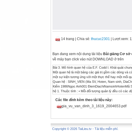
14 trang
|
Chia sẻ:
thucuc2301
| Lượt xem: 
Bạn đang xem nội dung tài liệu
Bài giảng Cơ sở d
về máy bạn click vào nút DOWNLOAD ở trên
Bài 3. Mô hình quan hệ của E.F. Codd I. Khái quát chun
Một quan hệ là một bảng các giá trị gồm các dòng và các 
một sự kiện tương ứng với một thực thể hay một mối qu
Quan hệ : SINH_VIEN (Ma SV, Hoten, Nam sinh, DiaC
Kiếm 1986Ngọc Anh001 ĐiemDiachiNamsinhHotenMã SV T
hệ 1. Thuộc tính : • Mỗi đối tượng quản lý đều có các đặc t
VD: Mã sinh viên, họ tên, quê quán, ngày sinh, ... • Các 
Các file đính kèm theo tài liệu này:
Lược đồ quan hệ : Một lược đồ quan hệ được đặc trưng 
với tập thuộc tính là U= { A1, A2,... An} được kí hiệu là 
gia_vu_van_dinh_3_1619_2004653.pdf
: - Là tập hợp các giá trị nguyên tử mà thuộc tính có t
dạng dữ liệu. VD: Miền Mã SV là tập hợp các dãy kí tự có
Chia Sẻ Tài Liệu Miễn Phí 4. Quan hệ :  Một quan hệ t
Cho một quan hệ r xác định trên tập thuộc tính ={ A1, 
Copyright © 2026 TaiLieu.tv - Tài liệu miễn phí.
của thuộc tính Ai Như vậy, quan hệ r là một tập hợp các n