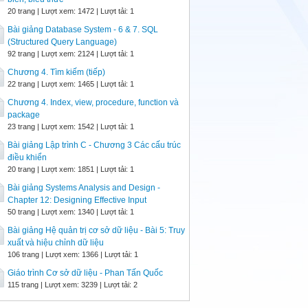
20 trang | Lượt xem: 1472 | Lượt tải: 1
Bài giảng Database System - 6 & 7. SQL
(Structured Query Language)
92 trang | Lượt xem: 2124 | Lượt tải: 1
Chương 4. Tìm kiếm (tiếp)
22 trang | Lượt xem: 1465 | Lượt tải: 1
Chương 4. Index, view, procedure, function và
package
23 trang | Lượt xem: 1542 | Lượt tải: 1
Bài giảng Lập trình C - Chương 3 Các cấu trúc
điều khiển
20 trang | Lượt xem: 1851 | Lượt tải: 1
Bài giảng Systems Analysis and Design -
Chapter 12: Designing Effective Input
50 trang | Lượt xem: 1340 | Lượt tải: 1
Bài giảng Hệ quản trị cơ sở dữ liệu - Bài 5: Truy
xuất và hiệu chỉnh dữ liệu
106 trang | Lượt xem: 1366 | Lượt tải: 1
Giáo trình Cơ sở dữ liệu - Phan Tấn Quốc
115 trang | Lượt xem: 3239 | Lượt tải: 2