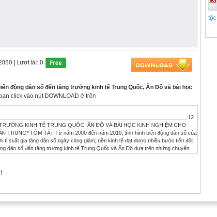
tộc
 2050
| Lượt tải: 0
Free
ến động dân số đến tăng trưởng kinh tế Trung Quốc, Ấn Độ và bài học
áy bạn click vào nút DOWNLOAD ở trên
f