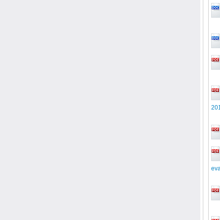
20
eva