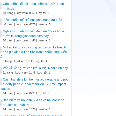
Công bằng xã hội trong chăm sóc sức khoẻ
nhân dân
10 trang | Lượt xem: 865 | Lượt tải: 1
Tiêu chuẩn thiết kế nút giao thông dự thảo
40 trang | Lượt xem: 4870 | Lượt tải: 5
Nghiên cứu những vấn đề biến đổi xã hội ở
nước ta trong giai đoạn hiện nay
10 trang | Lượt xem: 1446 | Lượt tải: 1
Một số kết quả của công tác dân số kế hoạch
hóa gia đình ở tỉnh Bắc Kạn từ năm 2005 đến
10
6 trang | Lượt xem: 811 | Lượt tải: 1
Vấn đề về người cao tuổi ở Việt Nam hiện nay
11 trang | Lượt xem: 1144 | Lượt tải: 1
Cash transfers for the most vulnerable and poor
elderly people in Vietnam: An Ex-Ante impact
luation
14 trang | Lượt xem: 872 | Lượt tải: 1
Bảo hiểm xã hội ở thụy điển và bài học kinh
nghiệm cho Việt Nam
14 trang | Lượt xem: 1078 | Lượt tải: 1