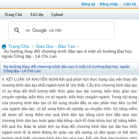
Đăng ký
Đăng nhập
Liên hệ
Trang Chủ
Tài Liệu
Upload
Trang Chủ
Giáo Dục - Đào Tạo
›
›
Xu hướng thay đổi chương trình đào tạo ở một số trường Đại học
ngoài Công lập - Lê Chi Lan
Xu hướng thay đổi chương trình đào tạo ở một số trường Đại học ngoài
Công lập - Lê Chi Lan
4. KẾT LUẬN VÀ KHUYẾN NGHỊ Kết quả phân tích thực trạng của việc thay đổi
chương trình đào tạo khối ngành kinh tế cho thấy: Cấu trúc chương trình đào tạo
có sự thay đổi khối lượng kiến thức giáo dục đại cương, kiến thức giáo dục
chuyên nghiệp, kiến thức cơ sở ngành, kiến thức chuyên ngành. Trong nội dung
của chương trình đào tạo có bổ sung chuẩn đầu ra vào phần mục tiêu cụ thể
của ngành đào tạo, có bổ sung thêm về nghiệp vụ chuyên môn. Kỹ năng mềm
đã được bổ sung thêm vào quá trình đào tạo bằng cách trực tiếp đưa vào
chương trình đào tạo hoặc gián tiếp bằng cách tổ chức khóa học kỹ năng mềm.
Kết quả thu thập từ phân tích sự thay đổi chương trình đào tạo đại học khối
ngành kinh tế là kênh thông tin giúp các đối tượng có liên quan có thể định
hướng phát triển chương trình đào tạo như sau: Đối với lãnh đạo trường: giúp