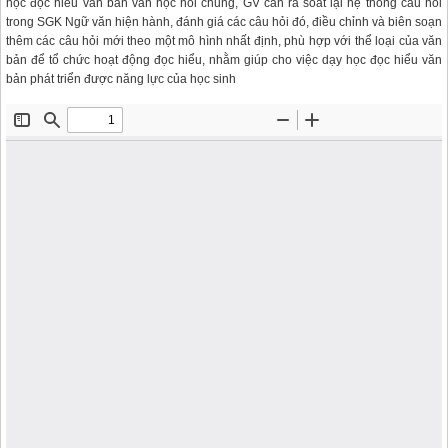
học đọc hiểu văn bản văn học nói chung, GV cần rà soát lại hệ thống câu hỏi
trong SGK Ngữ văn hiện hành, đánh giá các câu hỏi đó, điều chỉnh và biên soạn
thêm các câu hỏi mới theo một mô hình nhất định, phù hợp với thể loại của văn
bản để tổ chức hoạt động đọc hiểu, nhằm giúp cho việc dạy học đọc hiểu văn
bản phát triển được năng lực của học sinh