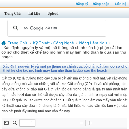
Đăng ký
Đăng nhập
Liên hệ
Trang Chủ
Tài Liệu
Upload
Trang Chủ
Kỹ Thuật - Công Nghệ
Nông Lâm Ngư
›
›
›
Xác định nguyên lý và một số thông số chính của bộ phận cắt làm
cơ sở cho thiết kế chế tạo mô hình máy làm nhỏ thân lá dứa sau thu
hoạch
Xác định nguyên lý và một số thông số chính của bộ phận cắt làm cơ sở cho
thiết kế chế tạo mô hình máy làm nhỏ thân lá dứa sau thu hoạch
Cắt xơ (CX): là trường hợp cây dứa bị cắt đứt mà không bị tuốt nát, vết cắt không
bằng phẳng mà vẫn có những vết cắt xơ. Cắt phẳng (CP): là vết cắt phẳng, mịn,
cây dứa không bị dập nát Giá trị vận tốc dài trong bảng là giá trị nhỏ nhất trên
cạnh sắc lưỡi dao có thể cắt được cây dứa (là giá trị tỉnh ở ngay sát với mép
đĩa). Kết quả đo đạc được cho ở bảng 1 Kết quả thí nghiệm cho thấy vận tốc cắt
kỹ thuật của cây dứa nói chung là 9 m/s. khi thiết kế, các vận tốc làm việc của
dao cắt phải lấy không nhỏ hơn vận tốc này.