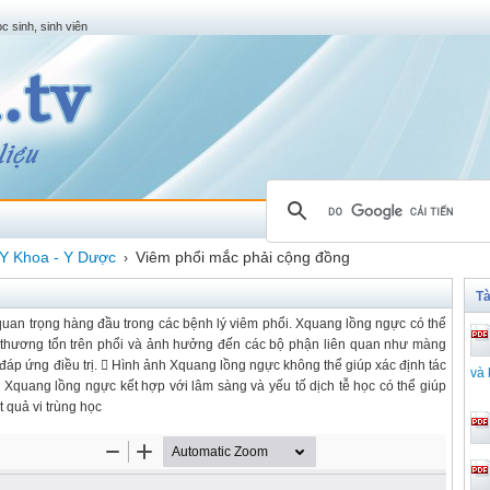
c sinh, sinh viên
Y Khoa - Y Dược
Viêm phổi mắc phải cộng đồng
›
Tà
uan trọng hàng đầu trong các bệnh lý viêm phổi. Xquang lồng ngực có thể
ị thương tổn trên phổi và ảnh hưởng đến các bộ phận liên quan như màng
à đáp ứng điều trị.  Hình ảnh Xquang lồng ngực không thể giúp xác định tác
và 
 Xquang lồng ngực kết hợp với lâm sàng và yếu tố dịch tễ học có thể giúp
t quả vi trùng học