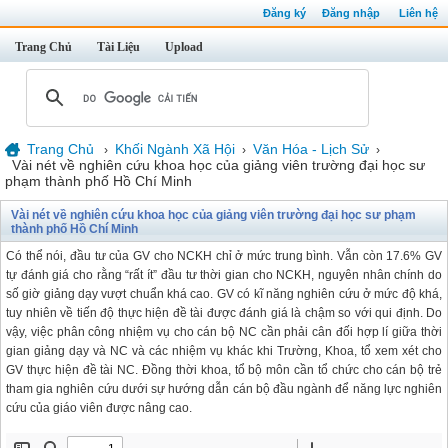
Đăng ký
Đăng nhập
Liên hệ
Trang Chủ
Tài Liệu
Upload
Trang Chủ
Khối Ngành Xã Hội
Văn Hóa - Lịch Sử
›
›
›
Vài nét về nghiên cứu khoa học của giảng viên trường đại học sư
phạm thành phố Hồ Chí Minh
Vài nét về nghiên cứu khoa học của giảng viên trường đại học sư phạm
thành phố Hồ Chí Minh
Có thể nói, đầu tư của GV cho NCKH chỉ ở mức trung bình. Vẫn còn 17.6% GV
tự đánh giá cho rằng “rất ít” đầu tư thời gian cho NCKH, nguyên nhân chính do
số giờ giảng dạy vượt chuẩn khá cao. GV có kĩ năng nghiên cứu ở mức độ khá,
tuy nhiên về tiến độ thực hiện đề tài được đánh giá là chậm so với qui định. Do
vậy, việc phân công nhiệm vụ cho cán bộ NC cần phải cân đối hợp lí giữa thời
gian giảng dạy và NC và các nhiệm vụ khác khi Trường, Khoa, tổ xem xét cho
GV thực hiện đề tài NC. Đồng thời khoa, tổ bộ môn cần tổ chức cho cán bộ trẻ
tham gia nghiên cứu dưới sự hướng dẫn cán bộ đầu ngành để năng lực nghiên
cứu của giáo viên được nâng cao.