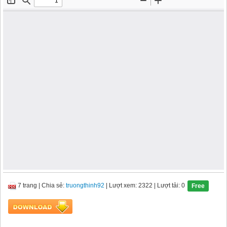
7 trang
|
Chia sẻ:
truongthinh92
| Lượt xem: 2322
| Lượt tải: 0
Free