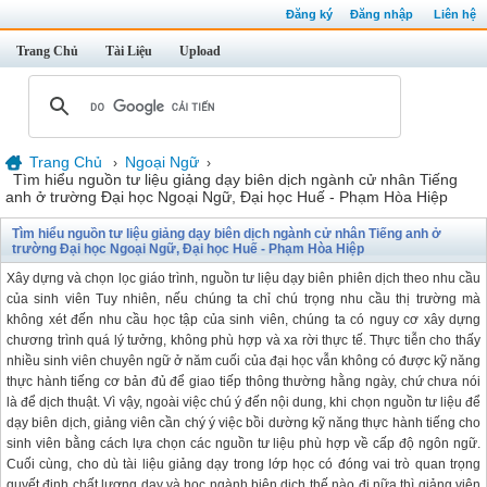
Đăng ký
Đăng nhập
Liên hệ
Trang Chủ
Tài Liệu
Upload
Trang Chủ
Ngoại Ngữ
›
›
Tìm hiểu nguồn tư liệu giảng dạy biên dịch ngành cử nhân Tiếng
anh ở trường Đại học Ngoại Ngữ, Đại học Huế - Phạm Hòa Hiệp
Tìm hiểu nguồn tư liệu giảng dạy biên dịch ngành cử nhân Tiếng anh ở
trường Đại học Ngoại Ngữ, Đại học Huế - Phạm Hòa Hiệp
Xây dựng và chọn lọc giáo trình, nguồn tư liệu dạy biên phiên dịch theo nhu cầu
của sinh viên Tuy nhiên, nếu chúng ta chỉ chú trọng nhu cầu thị trường mà
không xét đến nhu cầu học tập của sinh viên, chúng ta có nguy cơ xây dựng
chương trình quá lý tưởng, không phù hợp và xa rời thực tế. Thực tiễn cho thấy
nhiều sinh viên chuyên ngữ ở năm cuối của đại học vẫn không có được kỹ năng
thực hành tiếng cơ bản đủ để giao tiếp thông thường hằng ngày, chứ chưa nói
là để dịch thuật. Vì vậy, ngoài việc chú ý đến nội dung, khi chọn nguồn tư liệu để
dạy biên dịch, giảng viên cần chý ý việc bồi dường kỹ năng thực hành tiếng cho
sinh viên bằng cách lựa chọn các nguồn tư liệu phù hợp về cấp độ ngôn ngữ.
Cuối cùng, cho dù tài liệu giảng dạy trong lớp học có đóng vai trò quan trọng
quyết định chất lượng dạy và học ngành biên dịch thế nào đi nữa thì giảng viên