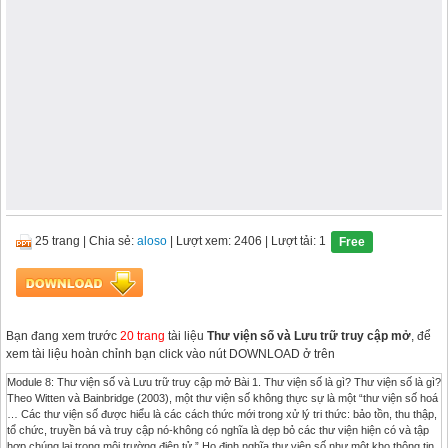
25 trang
|
Chia sẻ:
aloso
| Lượt xem: 2406
| Lượt tải: 1
Free
Bạn đang xem trước
20 trang
tài liệu
Thư viện số và Lưu trữ truy cập mở
, để
xem tài liệu hoàn chỉnh bạn click vào nút DOWNLOAD ở trên
Module 8: Thư viện số và Lưu trữ truy cập mở Bài 1. Thư viện số là gì? Thư viện số là gì?
Theo Witten và Bainbridge (2003), một thư viện số không thực sự là một “thư viện số hoá
… Các thư viện số được hiểu là các cách thức mới trong xử lý tri thức: bảo tồn, thu thập,
tổ chức, truyền bá và truy cập nó-không có nghĩa là dẹp bỏ các thư viện hiện có và tập
hợp chúng lại trong môi trường điện tử.” Họ định nghĩa thư viện số như một kho thông tin