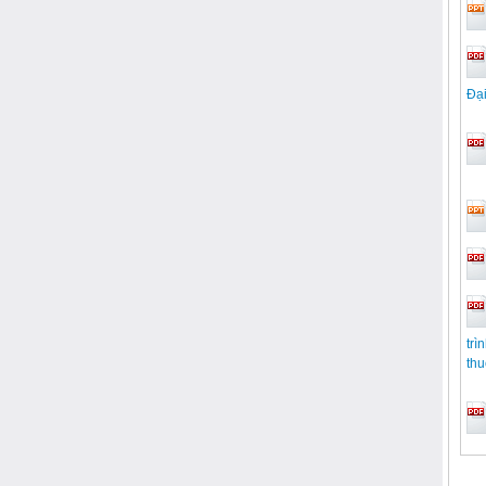
Đạ
trì
thu