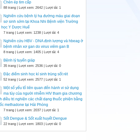
Chèn ép tim cấp
88 trang | Lượt xem: 2642 | Lượt tải: 1
Nghiên cứu bệnh lý hạ đường máu giai đoạn
sơ sinh sớm tại Khoa Nhi Bệnh viện Trường
i học Y Dược Huế
7 trang | Lượt xem: 1238 | Lượt tải: 4
Nghiên cứu HBV - DNA định lượng và hbeag ở
bệnh nhân xơ gan do virus viêm gan B
8 trang | Lượt xem: 1405 | Lượt tải: 4
Bệnh lý tuyến giáp
35 trang | Lượt xem: 2536 | Lượt tải: 0
Đặc điểm sinh học kí sinh trùng sốt rét
52 trang | Lượt xem: 2577 | Lượt tải: 1
Một số yếu tố liên quan đến hành vi sử dụng
ma túy của người nhiễm HIV tham gia chương
nh điều trị nghiện các chất dạng thuốc phiện bằng
ốc methadone tại Hải Phòng
7 trang | Lượt xem: 2037 | Lượt tải: 1
Sốt Dengue & Sốt xuất huyết Dengue
22 trang | Lượt xem: 1803 | Lượt tải: 0