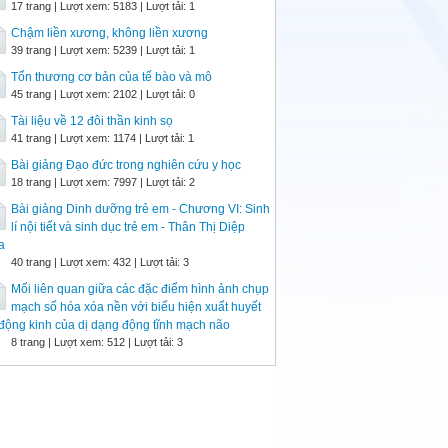
17 trang | Lượt xem: 5183 | Lượt tải: 1
Chậm liền xương, không liền xương
39 trang | Lượt xem: 5239 | Lượt tải: 1
Tổn thương cơ bản của tế bào và mô
45 trang | Lượt xem: 2102 | Lượt tải: 0
Tài liệu về 12 đôi thần kinh sọ
41 trang | Lượt xem: 1174 | Lượt tải: 1
Bài giảng Đạo đức trong nghiên cứu y học
18 trang | Lượt xem: 7997 | Lượt tải: 2
Bài giảng Dinh dưỡng trẻ em - Chương VI: Sinh
lí nội tiết và sinh dục trẻ em - Thân Thị Diệp
a
40 trang | Lượt xem: 432 | Lượt tải: 3
Mối liên quan giữa các đặc điểm hình ảnh chụp
mạch số hóa xóa nền với biểu hiện xuất huyết
động kinh của dị dạng động tĩnh mạch não
8 trang | Lượt xem: 512 | Lượt tải: 3