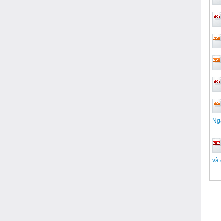
Ng
và 