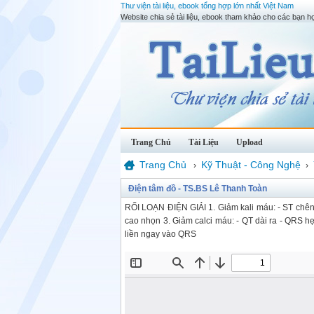
Thư viện tài liệu, ebook tổng hợp lớn nhất Việt Nam
Website chia sẻ tài liệu, ebook tham khảo cho các bạn họ
Trang Chủ
Tài Liệu
Upload
Trang Chủ
Kỹ Thuật - Công Nghệ
›
›
Điện tâm đồ - TS.BS Lê Thanh Toàn
RỐI LOẠN ĐIỆN GIẢI 1. Giảm kali máu: - ST chênh
cao nhọn 3. Giảm calci máu: - QT dài ra - QRS hẹ
liền ngay vào QRS